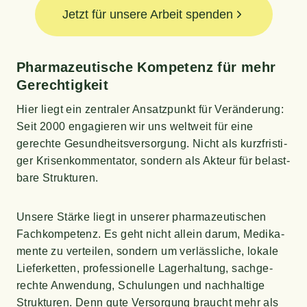
Jetzt für unsere Arbeit spenden
Phar­ma­zeu­ti­sche Kom­pe­tenz für mehr
Gerechtigkeit
Hier liegt ein zen­tra­ler Ansatz­punkt für Ver­än­de­rung:
Seit 2000 enga­gie­ren wir uns welt­weit für eine
gerech­te Gesund­heits­ver­sor­gung. Nicht als kurz­fris­ti­
ger Kri­sen­kom­men­ta­tor, son­dern als Akteur für belast­
ba­re Strukturen.
Unse­re Stär­ke liegt in unse­rer phar­ma­zeu­ti­schen
Fach­kom­pe­tenz. Es geht nicht allein dar­um, Medi­ka­
men­te zu ver­tei­len, son­dern um ver­läss­li­che, loka­le
Lie­fer­ket­ten, pro­fes­sio­nel­le Lager­hal­tung, sach­ge­
rech­te Anwen­dung, Schu­lun­gen und nach­hal­ti­ge
Struk­tu­ren. Denn gute Ver­sor­gung braucht mehr als