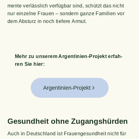
men­te ver­läss­lich ver­füg­bar sind, schützt das nicht
nur ein­zel­ne Frau­en – son­dern gan­ze Fami­li­en vor
dem Absturz in noch tie­fe­re Armut.
Mehr zu unse­rem Argen­ti­ni­en-Pro­jekt erfah­
ren Sie hier:
Argentinien-Projekt
Gesund­heit ohne Zugangshürden
Auch in Deutsch­land ist Frau­en­ge­sund­heit nicht für