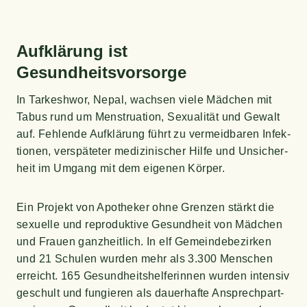
Auf­klä­rung ist
Gesundheitsvorsorge
In Tar­keshwor, Nepal, wach­sen vie­le Mäd­chen mit
Tabus rund um Mens­trua­ti­on, Sexua­li­tät und Gewalt
auf. Feh­len­de Auf­klä­rung führt zu ver­meid­ba­ren Infek­
tio­nen, ver­spä­te­ter medi­zi­ni­scher Hil­fe und Unsi­cher­
heit im Umgang mit dem eige­nen Körper.
Ein Pro­jekt von Apo­the­ker ohne Gren­zen stärkt die
sexu­el­le und repro­duk­ti­ve Gesund­heit von Mäd­chen
und Frau­en ganz­heit­lich. In elf Gemein­de­be­zir­ken
und 21 Schu­len wur­den mehr als 3.300 Men­schen
erreicht. 165 Gesund­heits­hel­fe­rin­nen wur­den inten­siv
geschult und fun­gie­ren als dau­er­haf­te Ansprech­part­