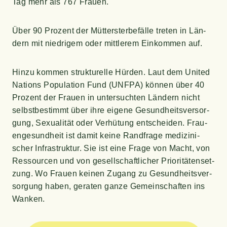
Tag mehr als 767 Frauen.
Über 90 Pro­zent der Müt­ter­ster­be­fäl­le tre­ten in Län­
dern mit nied­ri­gem oder mitt­le­rem Ein­kom­men auf.
Hin­zu kom­men struk­tu­rel­le Hür­den. Laut dem United
Nati­ons Popu­la­ti­on Fund (UNFPA) kön­nen über 40
Pro­zent der Frau­en in unter­such­ten Län­dern nicht
selbst­be­stimmt über ihre eige­ne Gesund­heits­ver­sor­
gung, Sexua­li­tät oder Ver­hü­tung ent­schei­den. Frau­
en­ge­sund­heit ist damit kei­ne Rand­fra­ge medi­zi­ni­
scher Infra­struk­tur. Sie ist eine Fra­ge von Macht, von
Res­sour­cen und von gesell­schaft­li­cher Prio­ri­tä­ten­set­
zung. Wo Frau­en kei­nen Zugang zu Gesund­heits­ver­
sor­gung haben, gera­ten gan­ze Gemein­schaf­ten ins
Wanken.