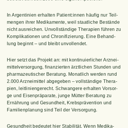
In Argen­ti­ni­en erhal­ten Patient:innen häu­fig nur Teil­
men­gen ihrer Medi­ka­men­te, weil staat­li­che Bestän­de
nicht aus­rei­chen. Unvoll­stän­di­ge The­ra­pien füh­ren zu
Kom­pli­ka­tio­nen und Chro­ni­fi­zie­rung. Eine Behand­
lung beginnt – und bleibt unvollendet.
Hier setzt das Pro­jekt an: mit kon­ti­nu­ier­li­cher Arz­nei­
mit­tel­ver­sor­gung, finan­zier­ten ärzt­li­chen Stun­den und
phar­ma­zeu­ti­scher Bera­tung. Monat­lich wer­den rund
2.000 Arz­nei­mit­tel abge­ge­ben – voll­stän­di­ge The­ra­
pien, leit­li­ni­en­ge­recht. Schwan­ge­re erhal­ten Vor­sor­
ge und Eisen­prä­pa­ra­te, jun­ge Müt­ter Bera­tung zu
Ernäh­rung und Gesund­heit, Krebs­prä­ven­ti­on und
Fami­li­en­pla­nung sind Teil der Versorgung.
Gesund­heit bedeu­tet hier Sta­bi­li­tät. Wenn Medi­ka­