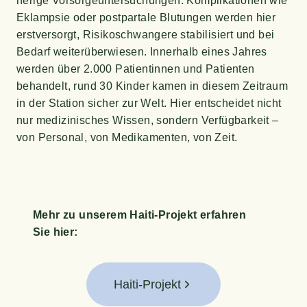
he­ri­ge Vor­sor­ge­un­ter­su­chun­gen. Kom­pli­ka­tio­nen wie
Eklamp­sie oder postpar­ta­le Blu­tun­gen wer­den hier
erst­ver­sorgt, Risi­ko­schwan­ge­re sta­bi­li­siert und bei
Bedarf wei­ter­über­wie­sen. Inner­halb eines Jah­res
wer­den über 2.000 Pati­en­tin­nen und Pati­en­ten
behan­delt, rund 30 Kin­der kamen in die­sem Zeit­raum
in der Sta­ti­on sicher zur Welt. Hier ent­schei­det nicht
nur medi­zi­ni­sches Wis­sen, son­dern Ver­füg­bar­keit –
von Per­so­nal, von Medi­ka­men­ten, von Zeit.
Mehr zu unse­rem Hai­ti-Pro­jekt erfah­ren
Sie hier:
Haiti-Projekt