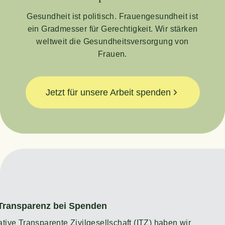
Gesund­heit ist poli­tisch. Frau­en­ge­sund­heit ist
ein Grad­mes­ser für Gerech­tig­keit. Wir stär­ken
welt­weit die Gesund­heits­ver­sor­gung von
Frauen.
Jetzt für unsere Arbeit spenden
Trans­pa­renz bei Spenden
­ti­ve Trans­pa­ren­te Zivil­ge­sell­schaft (ITZ) haben wir