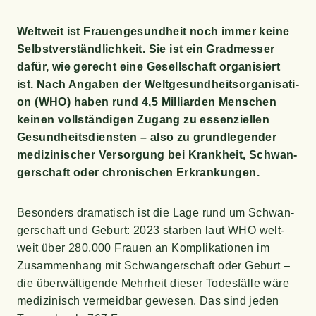
Welt­weit ist Frau­en­ge­sund­heit noch immer kei­ne
Selbst­ver­ständ­lich­keit. Sie ist ein Grad­mes­ser
dafür, wie gerecht eine Gesell­schaft orga­ni­siert
ist. Nach Anga­ben der Welt­ge­sund­heits­or­ga­ni­sa­ti­
on (WHO) haben rund 4,5 Mil­li­ar­den Men­schen
kei­nen voll­stän­di­gen Zugang zu essen­zi­el­len
Gesund­heits­diens­ten – also zu grund­le­gen­der
medi­zi­ni­scher Ver­sor­gung bei Krank­heit, Schwan­
ger­schaft oder chro­ni­schen Erkrankungen.
Beson­ders dra­ma­tisch ist die Lage rund um Schwan­
ger­schaft und Geburt: 2023 star­ben laut WHO welt­
weit über 280.000 Frau­en an Kom­pli­ka­tio­nen im
Zusam­men­hang mit Schwan­ger­schaft oder Geburt –
die über­wäl­ti­gen­de Mehr­heit die­ser Todes­fäl­le wäre
medi­zi­nisch ver­meid­bar gewe­sen. Das sind jeden