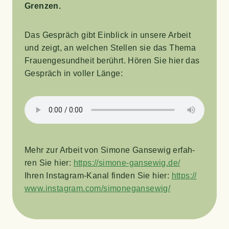
Grenzen.
Das Gespräch gibt Ein­blick in unse­re Arbeit
und zeigt, an wel­chen Stel­len sie das The­ma
Frau­en­ge­sund­heit berührt. Hören Sie hier das
Gespräch in vol­ler Länge:
Mehr zur Arbeit von Simo­ne Gan­se­wig erfah­
ren Sie hier:
https://​simo​ne​-gan​se​wig​.de/
Ihren Insta­gram-Kanal fin­den Sie hier:
https://​
www​.insta​gram​.com/​s​i​m​o​n​e​g​a​n​s​e​w​ig/