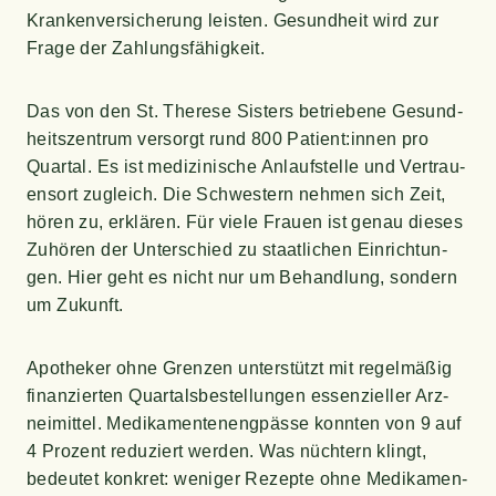
Kran­ken­ver­si­che­rung leis­ten. Gesund­heit wird zur
Fra­ge der Zahlungsfähigkeit.
Das von den St. The­re­se Sis­ters betrie­be­ne Gesund­
heits­zen­trum ver­sorgt rund 800 Patient:innen pro
Quar­tal. Es ist medi­zi­ni­sche Anlauf­stel­le und Ver­trau­
ens­ort zugleich. Die Schwes­tern neh­men sich Zeit,
hören zu, erklä­ren. Für vie­le Frau­en ist genau die­ses
Zuhö­ren der Unter­schied zu staat­li­chen Ein­rich­tun­
gen. Hier geht es nicht nur um Behand­lung, son­dern
um Zukunft.
Apo­the­ker ohne Gren­zen unter­stützt mit regel­mä­ßig
finan­zier­ten Quar­tals­be­stel­lun­gen essen­zi­el­ler Arz­
nei­mit­tel. Medi­ka­men­ten­eng­päs­se konn­ten von 9 auf
4 Pro­zent redu­ziert wer­den. Was nüch­tern klingt,
bedeu­tet kon­kret: weni­ger Rezep­te ohne Medi­ka­men­