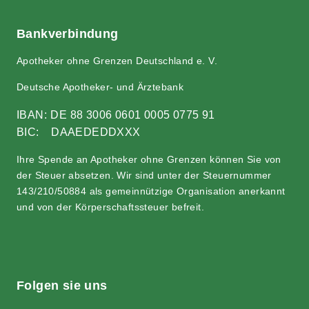
Bank­ver­bin­dung
Apo­the­ker ohne Gren­zen Deutsch­land e. V.
Deut­sche Apo­the­ker- und Ärztebank
IBAN:
DE 88 3006 0601 0005 0775 91
BIC: DAAEDEDDXXX
Ihre Spen­de an Apo­the­ker ohne Gren­zen kön­nen Sie von
der Steu­er abset­zen. Wir sind unter der Steu­er­num­mer
143/210/50884 als gemein­nüt­zi­ge Orga­ni­sa­ti­on aner­kannt
und von der Kör­per­schafts­steu­er befreit.
Fol­gen sie uns