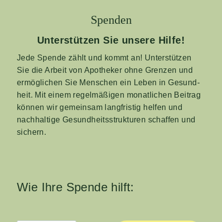
Spen­den
Unter­stüt­zen Sie unse­re Hilfe!
Jede Spen­de zählt und kommt an! Unter­stüt­zen
Sie die Arbeit von Apo­the­ker ohne Gren­zen und
ermög­li­chen Sie Men­schen ein Leben in Gesund­
heit. Mit einem regel­mä­ßi­gen monat­li­chen Bei­trag
kön­nen wir gemein­sam lang­fris­tig hel­fen und
nach­hal­ti­ge Gesund­heits­struk­tu­ren schaf­fen und
sichern.
Wie Ihre Spen­de hilft: