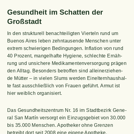
Gesund­heit im Schat­ten der
Großstadt
In den struk­tu­rell benach­tei­lig­ten Vier­teln rund um
Bue­nos Aires leben zehn­tau­sen­de Men­schen unter
extrem schwie­ri­gen Bedin­gun­gen. Infla­ti­on von rund
40 Pro­zent, man­gel­haf­te Hygie­ne, schlech­te Ernäh­
rung und unsi­che­re Medi­ka­men­ten­ver­sor­gung prä­gen
den All­tag. Beson­ders betrof­fen sind allein­er­zie­hen­
de Müt­ter – in vie­len Slums wer­den Einel­tern­haus­hal­
te fast aus­schließ­lich von Frau­en geführt. Armut ist
hier weib­lich organisiert.
Das Gesund­heits­zen­trum Nr. 16 im Stadt­be­zirk Gene­
ral San Mar­tín ver­sorgt ein Ein­zugs­ge­biet von 30.000
bis 35.000 Men­schen. Apo­the­ker ohne Gren­zen
betreibt dort seit 2008 eine eige­ne Apotheke.