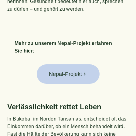
ne­rin­nen. Gesund­heit bedeu­tet hier auch, spre­chen
zu dür­fen – und gehört zu werden.
Mehr zu unse­rem Nepal-Pro­jekt erfah­ren
Sie hier:
Nepal-Projekt
Ver­läss­lich­keit ret­tet Leben
In Buk­oba, im Nor­den Tan­sa­ni­as, ent­schei­det oft das
Ein­kom­men dar­über, ob ein Mensch behan­delt wird.
Fast die Hälf­te der Bevöl­ke­rung kann sich kei­ne