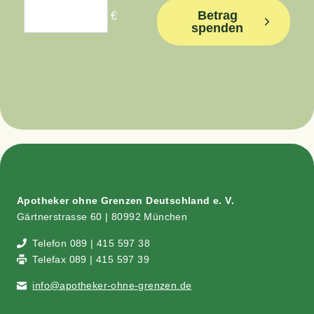
Betrag
€
spenden
Apo­the­ker ohne Gren­zen Deutsch­land e. V.
Gärt­ner­stras­se 60 | 80992 München
Tele­fon 089 | 415 597 38
Tele­fax 089 | 415 597 39
info@​apotheker-​ohne-​grenzen.​de