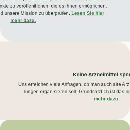
k­te zu ver­öf­fent­li­chen, die es Ihnen ermög­li­chen,
d unse­re Mis­si­on zu über­prü­fen.
Lesen Sie hier
mehr dazu.
Kei­ne Arz­nei­mit­tel sp
Uns errei­chen vie­le Anfra­gen, ob man auch alte Arz
lun­gen orga­ni­sie­ren soll. Grund­sätz­lich ist das n
mehr dazu.