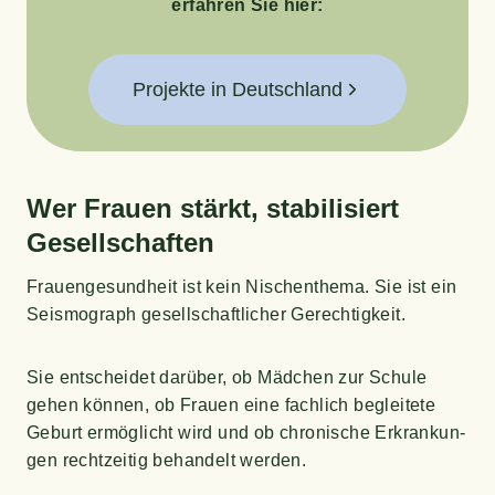
erfah­ren Sie hier:
Projekte in Deutschland
Wer Frau­en stärkt, sta­bi­li­siert
Gesellschaften
Frau­en­ge­sund­heit ist kein Nischen­the­ma. Sie ist ein
Seis­mo­graph gesell­schaft­li­cher Gerechtigkeit.
Sie ent­schei­det dar­über, ob Mäd­chen zur Schu­le
gehen kön­nen, ob Frau­en eine fach­lich beglei­te­te
Geburt ermög­licht wird und ob chro­ni­sche Erkran­kun­
gen recht­zei­tig behan­delt werden.