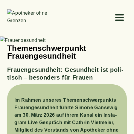
Zum
Inhalt
springen
The­men­schwer­punkt
Frauengesundheit
Frau­en­ge­sund­heit:
Gesund­heit ist poli­
tisch – beson­ders für Frauen
Im Rah­men unse­res The­men­schwer­punkts
Frau­en­ge­sund­heit führ­te Simo­ne Gan­se­wig
am 30. März 2026 auf ihrem Kanal ein Insta­
gram Live Gespräch mit Cath­rin Viet­mei­er,
Mit­glied des Vor­stands von Apo­the­ker ohne