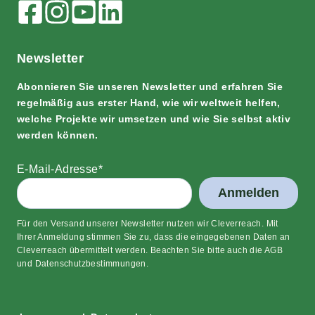
News­let­ter
Abon­nie­ren Sie unse­ren News­let­ter und erfah­ren Sie
regel­mä­ßig aus ers­ter Hand, wie wir welt­weit hel­fen,
wel­che Pro­jek­te wir umset­zen und wie Sie selbst aktiv
wer­den können.
E‑Mail-Adres­se*
Anmelden
Für den Ver­sand unse­rer News­let­ter nut­zen wir Cle­ver­reach. Mit
Ihrer Anmel­dung stim­men Sie zu, dass die ein­ge­ge­be­nen Daten an
Cle­ver­reach über­mit­telt wer­den. Beach­ten Sie bit­te auch die AGB
und Datenschutzbestimmungen.