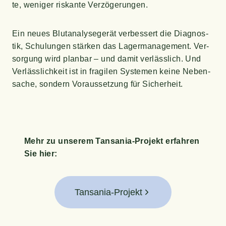
te, weni­ger ris­kan­te Verzögerungen.
Ein neu­es Blut­ana­ly­se­ge­rät ver­bes­sert die Dia­gnos­
tik, Schu­lun­gen stär­ken das Lager­ma­nage­ment. Ver­
sor­gung wird plan­bar – und damit ver­läss­lich. Und
Ver­läss­lich­keit ist in fra­gi­len Sys­te­men kei­ne Neben­
sa­che, son­dern Vor­aus­set­zung für Sicherheit.
Mehr zu unse­rem Tan­sa­nia-Pro­jekt erfah­ren
Sie hier:
Tansania-Projekt