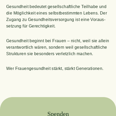
Gesund­heit bedeu­tet gesell­schaft­li­che Teil­ha­be und
die Mög­lich­keit eines selbst­be­stimm­ten Lebens. Der
Zugang zu Gesund­heits­ver­sor­gung ist eine Vor­aus­
set­zung für Gerechtigkeit.
Gesund­heit beginnt bei Frau­en – nicht, weil sie allein
ver­ant­wort­lich wären, son­dern weil gesell­schaft­li­che
Struk­tu­ren sie beson­ders ver­letz­lich machen.
Wer Frau­en­ge­sund­heit stärkt, stärkt Generationen.
Spen­den