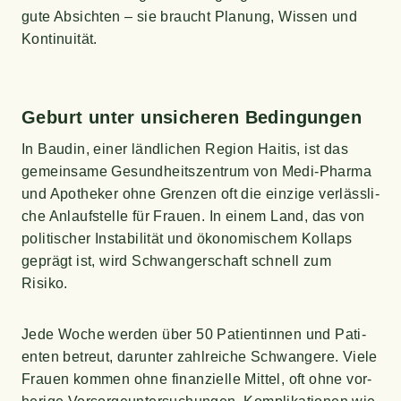
gute Absich­ten – sie braucht Pla­nung, Wis­sen und
Kontinuität.
Geburt unter unsi­che­ren Bedingungen
In Bau­din, einer länd­li­chen Regi­on Hai­tis, ist das
gemein­sa­me Gesund­heits­zen­trum von Medi-Phar­ma
und Apo­the­ker ohne Gren­zen oft die ein­zi­ge ver­läss­li­
che Anlauf­stel­le für Frau­en. In einem Land, das von
poli­ti­scher Insta­bi­li­tät und öko­no­mi­schem Kol­laps
geprägt ist, wird Schwan­ger­schaft schnell zum
Risiko.
Jede Woche wer­den über 50 Pati­en­tin­nen und Pati­
en­ten betreut, dar­un­ter zahl­rei­che Schwan­ge­re. Vie­le
Frau­en kom­men ohne finan­zi­el­le Mit­tel, oft ohne vor­