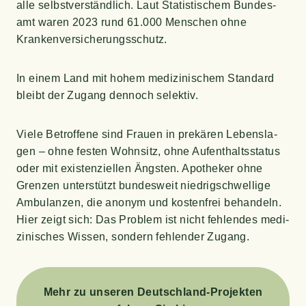
alle selbst­ver­ständ­lich. Laut Sta­tis­ti­schem Bun­des­
amt waren 2023 rund 61.000 Men­schen ohne
Krankenversicherungsschutz.
In einem Land mit hohem medi­zi­ni­schem Stan­dard
bleibt der Zugang den­noch selektiv.
Vie­le Betrof­fe­ne sind Frau­en in pre­kä­ren Lebens­la­
gen – ohne fes­ten Wohn­sitz, ohne Auf­ent­halts­sta­tus
oder mit exis­ten­zi­el­len Ängs­ten. Apo­the­ker ohne
Gren­zen unter­stützt bun­des­weit nied­rig­schwel­li­ge
Ambu­lan­zen, die anonym und kos­ten­frei behan­deln.
Hier zeigt sich: Das Pro­blem ist nicht feh­len­des medi­
zi­ni­sches Wis­sen, son­dern feh­len­der Zugang.
Mehr zu unse­ren Deutsch­land-Pro­jek­ten