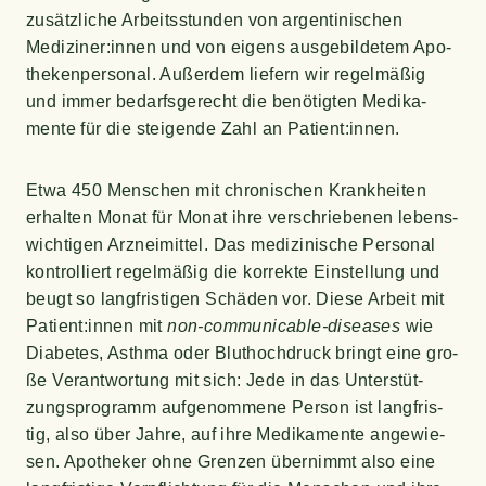
zusätz­li­che Arbeits­stun­den von argen­ti­ni­schen
Mediziner:innen und von eigens aus­ge­bil­de­tem Apo­
the­ken­per­so­nal. Außer­dem lie­fern wir regel­mä­ßig
und immer bedarfs­ge­recht die benö­tig­ten Medi­ka­
men­te für die stei­gen­de Zahl an Patient:innen.
Etwa 450 Men­schen mit chro­ni­schen Krank­hei­ten
erhal­ten Monat für Monat ihre ver­schrie­be­nen lebens­
wich­ti­gen Arz­nei­mit­tel. Das medi­zi­ni­sche Per­so­nal
kon­trol­liert regel­mä­ßig die kor­rek­te Ein­stel­lung und
beugt so lang­fris­ti­gen Schä­den vor. Die­se Arbeit mit
Patient:innen mit
non-com­mu­ni­ca­ble-dise­a­ses
wie
Dia­be­tes, Asth­ma oder Blut­hoch­druck bringt eine gro­
ße Ver­ant­wor­tung mit sich: Jede in das Unter­stüt­
zungs­pro­gramm auf­ge­nom­me­ne Per­son ist lang­fris­
tig, also über Jah­re, auf ihre Medi­ka­men­te ange­wie­
sen. Apo­the­ker ohne Gren­zen über­nimmt also eine