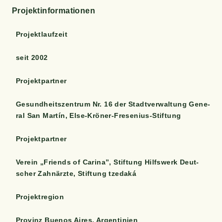
Pro­jekt­in­for­ma­tio­nen
Pro­jekt­lauf­zeit
seit 2002
Pro­jekt­part­ner
Gesund­heits­zen­trum Nr. 16 der Stadt­ver­wal­tung Gene­
ral San Mar­tín, Else-Kröner-Fresenius-Stiftung
Pro­jekt­part­ner
Ver­ein „Fri­ends of Cari­na”, Stif­tung Hilfs­werk Deut­
scher Zahn­ärz­te, Stif­tung tzedaká
Pro­jekt­re­gi­on
Pro­vinz Bue­nos Aires, Argentinien