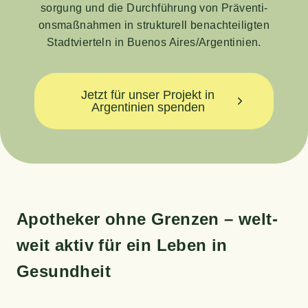
sor­gung und die Durch­füh­rung von Prä­ven­ti­
ons­maß­nah­men in struk­tu­rell benach­tei­lig­ten
Stadt­vier­teln in Bue­nos Aires/Argentinien.
Jetzt für unser Projekt in
Argentinien spenden
Apo­the­ker ohne Gren­zen – welt­
weit aktiv für ein Leben in
Gesundheit