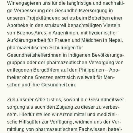
Wir enga­gie­ren uns für die lang­fris­ti­ge und nach­hal­ti­
ge Ver­bes­se­rung der Gesund­heits­ver­sor­gung in
unse­ren Pro­jekt­län­dern: sei es beim Betrei­ben einer
Apo­the­ke in den struk­tu­rell benach­tei­lig­ten Vier­teln
von Bue­nos Aires in Argen­ti­ni­en, mit hygie­ni­scher
Auf­klä­rungs­ar­beit für Frau­en und Mäd­chen in Nepal,
phar­ma­zeu­ti­schen Schu­lun­gen für
Gesundheitshelfer:innen in indi­ge­nen Bevöl­ke­rungs­
grup­pen oder der phar­ma­zeu­ti­schen Ver­sor­gung von
ent­le­ge­nen Berg­dör­fern auf den Phil­ip­pi­nen – Apo­
the­ker ohne Gren­zen setzt sich welt­weit für Men­
schen und ihre Gesund­heit ein.
Ziel unse­rer Arbeit ist es, sowohl die Gesund­heits­ver­
sor­gung als auch den Zugang zu die­ser zu ver­bes­
sern. Hier­für stel­len wir Arz­nei­mit­tel und medi­zi­ni­
sche Hilfs­gü­ter zur Ver­fü­gung, wid­men uns der Ver­
mitt­lung von phar­ma­zeu­ti­schem Fach­wis­sen, betrei­