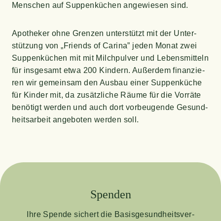
Men­schen auf Sup­pen­kü­chen ange­wie­sen sind.
Apo­the­ker ohne Gren­zen unter­stützt mit der Unter­
stüt­zung von „Fri­ends of Cari­na” jeden Monat zwei
Sup­pen­kü­chen mit mit Milch­pul­ver und Lebens­mit­teln
für ins­ge­samt etwa 200 Kin­dern. Außer­dem finan­zie­
ren wir gemein­sam den Aus­bau einer Sup­pen­kü­che
für Kin­der mit, da zusätz­li­che Räu­me für die Vor­rä­te
benö­tigt wer­den und auch dort vor­beu­gen­de Gesund­
heits­ar­beit ange­bo­ten wer­den soll.
Spen­den
Ihre Spen­de sichert die Basis­ge­sund­heits­ver­