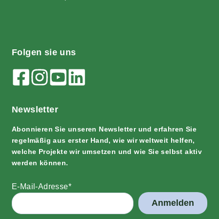
Fol­gen sie uns
News­let­ter
Abon­nie­ren Sie unse­ren News­let­ter und erfah­ren Sie
regel­mä­ßig aus ers­ter Hand, wie wir welt­weit hel­fen,
wel­che Pro­jek­te wir umset­zen und wie Sie selbst aktiv
wer­den können.
E‑Mail-Adres­se*
Anmelden