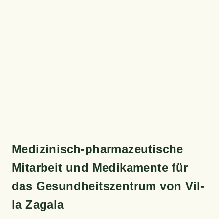
Medi­zi­nisch-phar­ma­zeu­ti­sche
Mit­ar­beit und Medi­ka­men­te für
das Gesund­heits­zen­trum von Vil­
la Zagala