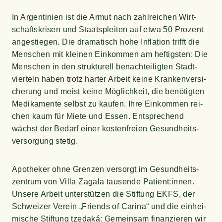
In Argen­ti­ni­en ist die Armut nach zahl­rei­chen Wirt­
schafts­kri­sen und Staats­plei­ten auf etwa 50 Pro­zent
ange­stie­gen. Die dra­ma­tisch hohe Infla­ti­on trifft die
Men­schen mit klei­nen Ein­kom­men am hef­tigs­ten: Die
Men­schen in den struk­tu­rell benach­tei­lig­ten Stadt­
vier­teln haben trotz har­ter Arbeit kei­ne Kran­ken­ver­si­
che­rung und meist kei­ne Mög­lich­keit, die benö­tig­ten
Medi­ka­men­te selbst zu kau­fen. Ihre Ein­kom­men rei­
chen kaum für Mie­te und Essen. Ent­spre­chend
wächst der Bedarf einer kos­ten­frei­en Gesund­heits­
ver­sor­gung stetig.
Apo­the­ker ohne Gren­zen ver­sorgt im Gesund­heits­
zen­trum von Vil­la Zaga­la tau­sen­de Patient:innen.
Unse­re Arbeit unter­stüt­zen die Stif­tung EKFS, der
Schwei­zer Ver­ein „Fri­ends of Cari­na“ und die ein­hei­
mi­sche Stif­tung tze­daká: Gemein­sam finan­zie­ren wir