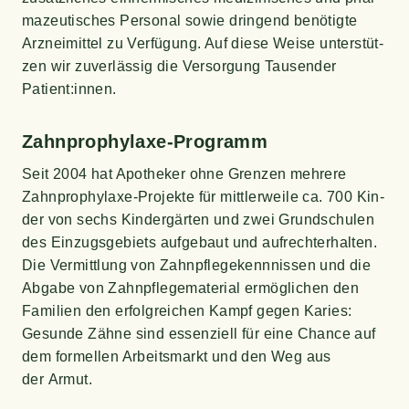
ma­zeu­ti­sches Per­so­nal sowie drin­gend benö­tig­te
Arz­nei­mit­tel zu Ver­fü­gung. Auf die­se Wei­se unter­stüt­
zen wir zuver­läs­sig die Ver­sor­gung Tau­sen­der
Patient:innen.
Zahn­pro­phy­la­xe-Pro­gramm
Seit 2004 hat Apo­the­ker ohne Gren­zen meh­re­re
Zahn­pro­phy­la­xe-Pro­jek­te für mitt­ler­wei­le ca. 700 Kin­
der von sechs Kin­der­gär­ten und zwei Grund­schu­len
des Ein­zugs­ge­biets auf­ge­baut und auf­recht­erhal­ten.
Die Ver­mitt­lung von Zahn­pfle­ge­kenn­nis­sen und die
Abga­be von Zahn­pfle­ge­ma­te­ri­al ermög­li­chen den
Fami­li­en den erfolg­rei­chen Kampf gegen Kari­es:
Gesun­de Zäh­ne sind essen­zi­ell für eine Chan­ce auf
dem for­mel­len Arbeits­markt und den Weg aus
der Armut.