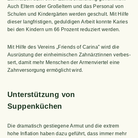
Auch Eltern oder Groß­el­tern und das Per­so­nal von
Schu­len und Kin­der­gär­ten wer­den geschult. Mit Hil­fe
die­ser lang­fris­ti­gen, gedul­di­gen Arbeit konn­te Kari­es
bei den Kin­dern um 66 Pro­zent redu­ziert werden.
Mit Hil­fe des Ver­eins „Fri­ends of Cari­na” wird die
Aus­rüs­tung der ein­hei­mi­schen Zahn­ärz­tin­nen ver­bes­
sert, damit mehr Men­schen der Armen­vier­tel eine
Zahn­ver­sor­gung ermög­licht wird.
Unter­stüt­zung von
Suppenküchen
Die dra­ma­tisch gestie­ge­ne Armut und die extrem
hohe Infla­ti­on haben dazu geführt, dass immer mehr