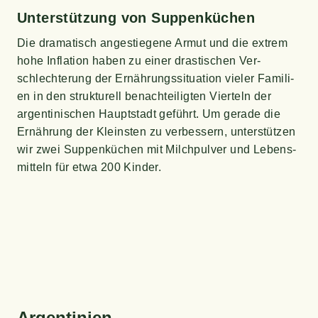
Unter­stüt­zung von Suppenküchen
Die dra­ma­tisch ange­stie­ge­ne Armut und die extrem
hohe Infla­ti­on haben zu einer dras­ti­schen Ver­
schlech­te­rung der Ernäh­rungs­si­tua­ti­on vie­ler Fami­li­
en in den struk­tu­rell benach­tei­lig­ten Vier­teln der
argen­ti­ni­schen Haupt­stadt geführt. Um gera­de die
Ernäh­rung der Kleins­ten zu ver­bes­sern, unter­stüt­zen
wir zwei Sup­pen­kü­chen mit Milch­pul­ver und Lebens­
mit­teln für etwa 200 Kinder.
Argen­ti­ni­en