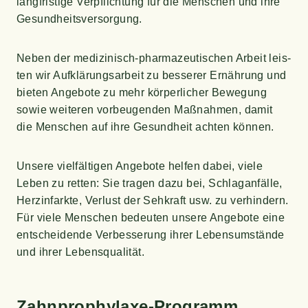
lang­fris­ti­ge Ver­pflich­tung für die Men­schen und ihre
Gesundheitsversorgung.
Neben der medi­zi­nisch-phar­ma­zeu­ti­schen Arbeit leis­
ten wir Auf­klä­rungs­ar­beit zu bes­se­rer Ernäh­rung und
bie­ten Ange­bo­te zu mehr kör­per­li­cher Bewe­gung
sowie wei­te­ren vor­beu­gen­den Maß­nah­men, damit
die Men­schen auf ihre Gesund­heit ach­ten können.
Unse­re viel­fäl­ti­gen Ange­bo­te hel­fen dabei, vie­le
Leben zu ret­ten: Sie tra­gen dazu bei, Schlag­an­fäl­le,
Herz­in­fark­te, Ver­lust der Seh­kraft usw. zu ver­hin­dern.
Für vie­le Men­schen bedeu­ten unse­re Ange­bo­te eine
ent­schei­den­de Ver­bes­se­rung ihrer Lebens­um­stän­de
und ihrer Lebensqualität.
Zahn­pro­phy­la­xe-Pro­gramm