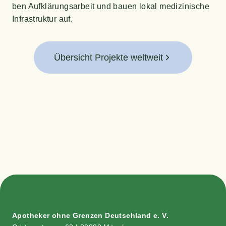
ben Auf­klä­rungs­ar­beit und bau­en lokal medi­zi­ni­sche
Infra­struk­tur auf.
Übersicht Projekte weltweit
Apo­the­ker ohne Gren­zen Deutsch­land e. V.