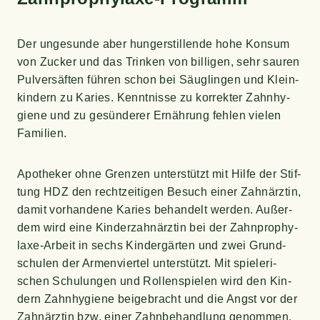
Der unge­sun­de aber hun­ger­stil­len­de hohe Kon­sum
von Zucker und das Trin­ken von bil­li­gen, sehr sau­ren
Pul­ver­säf­ten füh­ren schon bei Säug­lin­gen und Klein­
kin­dern zu Kari­es. Kennt­nis­se zu kor­rek­ter Zahn­hy­
gie­ne und zu gesün­de­rer Ernäh­rung feh­len vie­len
Familien.
Apo­the­ker ohne Gren­zen unter­stützt mit Hil­fe der Stif­
tung HDZ den recht­zei­ti­gen Besuch einer Zahn­ärz­tin,
damit vor­han­de­ne Kari­es behan­delt wer­den. Außer­
dem wird eine Kin­der­zahn­ärz­tin bei der Zahn­pro­phy­
la­xe-Arbeit in sechs Kin­der­gär­ten und zwei Grund­
schu­len der Armen­vier­tel unter­stützt. Mit spie­le­ri­
schen Schu­lun­gen und Rol­len­spie­len wird den Kin­
dern Zahn­hy­gie­ne bei­gebracht und die Angst vor der
Zahn­ärz­tin bzw. einer Zahn­be­hand­lung genom­men.