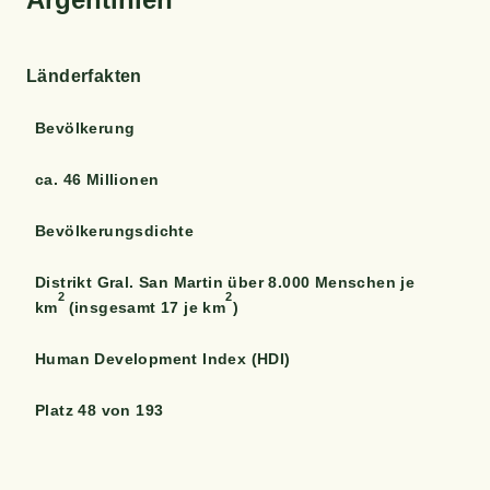
Län­der­fak­ten
Bevöl­ke­rung
ca. 46 Millionen
Bevöl­ke­rungs­dich­te
Distrikt Gral. San Mar­tin über 8.000 Men­schen je
2
2
km
(ins­ge­samt 17 je km
)
Human Deve­lo­p­ment Index (HDI)
Platz 48 von 193