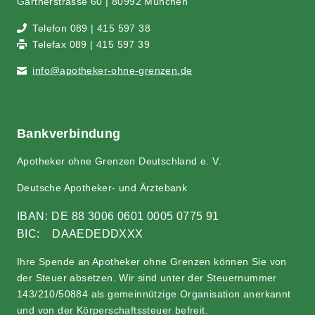
Gärt­ner­stras­se 60 | 80992 München
Tele­fon 089 | 415 597 38
Tele­fax 089 | 415 597 39
info@​apotheker-​ohne-​grenzen.​de
Bank­ver­bin­dung
Apo­the­ker ohne Gren­zen Deutsch­land e. V.
Deut­sche Apo­the­ker- und Ärztebank
IBAN:
DE 88 3006 0601 0005 0775 91
BIC: DAAEDEDDXXX
Ihre Spen­de an Apo­the­ker ohne Gren­zen kön­nen Sie von
der Steu­er abset­zen. Wir sind unter der Steu­er­num­mer
143/210/50884 als gemein­nüt­zi­ge Orga­ni­sa­ti­on aner­kannt
und von der Kör­per­schafts­steu­er befreit.