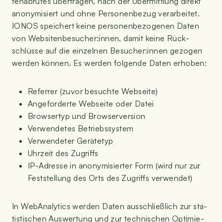
ten­ab­ru­fes über­tra­gen, nach der Über­mitt­lung direkt
anony­mi­siert und ohne Per­so­nen­be­zug ver­ar­bei­tet.
IONOS spei­chert kei­ne per­so­nen­be­zo­ge­nen Daten
von Websitenbesucher:innen, damit kei­ne Rück­
schlüs­se auf die ein­zel­nen Besucher:innen gezo­gen
wer­den kön­nen. Es wer­den fol­gen­de Daten erhoben:
Refer­rer (zuvor besuch­te Webseite)
Ange­for­der­te Web­sei­te oder Datei
Brow­ser­typ und Browserversion
Ver­wen­de­tes Betriebssystem
Ver­wen­de­ter Gerätetyp
Uhr­zeit des Zugriffs
IP-Adres­se in anony­mi­sier­ter Form (wird nur zur
Fest­stel­lung des Orts des Zugriffs verwendet)
In Web­Ana­ly­tics wer­den Daten aus­schließ­lich zur sta­
tis­ti­schen Aus­wer­tung und zur tech­ni­schen Opti­mie­