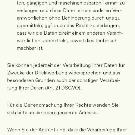
ten, gän­gi­gen und maschi­nen­les­ba­ren For­mat zu
ver­lan­gen und die­se Daten einem ande­ren Ver­
ant­wort­li­chen ohne Behin­de­rung durch uns zu
über­mit­teln; ggf. auch das Recht zu ver­lan­gen,
dass wir die Daten direkt einem ande­ren Ver­ant­
wort­li­chen über­mit­teln, soweit dies tech­nisch
mach­bar ist.
Sie kön­nen jeder­zeit der Ver­ar­bei­tung Ihrer Daten für
Zwe­cke der Direkt­wer­bung wider­spre­chen und aus
beson­de­ren Grün­den auch der sons­ti­gen Ver­ar­bei­
tung Ihrer Daten (Art. 21 DSGVO).
Für die Gel­tend­ma­chung Ihrer Rech­te wen­den Sie
sich bit­te an die oben genann­te Adresse.
Wenn Sie der Ansicht sind, dass die Ver­ar­bei­tung Ihrer