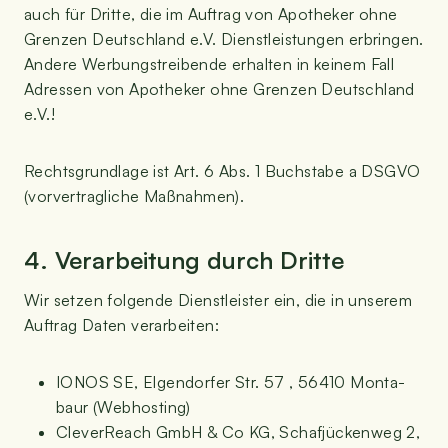
auch für Drit­te, die im Auf­trag von Apo­the­ker ohne
Gren­zen Deutsch­land e.V. Dienst­leis­tun­gen erbrin­gen.
Ande­re Wer­bungs­trei­ben­de erhal­ten in kei­nem Fall
Adres­sen von Apo­the­ker ohne Gren­zen Deutsch­land
e.V.!
Rechts­grund­la­ge ist Art. 6 Abs. 1 Buch­sta­be a DSGVO
(vor­ver­trag­li­che Maßnahmen).
4. Ver­ar­bei­tung durch Dritte
Wir set­zen fol­gen­de Dienst­leis­ter ein, die in unse­rem
Auf­trag Daten verarbeiten:
IONOS SE, Elgen­dor­fer Str. 57 , 56410 Mon­ta­
baur (Web­hos­ting)
Cle­ver­Reach GmbH & Co KG, Schaf­jü­cken­weg 2,