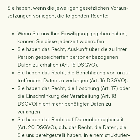
Sie haben, wenn die jewei­li­gen gesetz­li­chen Vor­aus­
set­zun­gen vor­lie­gen, die fol­gen­den Rechte:
Wenn Sie uns Ihre Ein­wil­li­gung gege­ben haben,
kön­nen Sie die­se jeder­zeit widerrufen.
Sie haben das Recht, Aus­kunft über die zu Ihrer
Per­son gespei­cher­ten per­so­nen­be­zo­ge­nen
Daten zu erhal­ten (Art. 15 DSGVO).
Sie haben das Recht, die Berich­ti­gung von unzu­
tref­fen­den Daten zu ver­lan­gen (Art. 16 DSGVO).
Sie haben das Recht, die Löschung (Art. 17) oder
die Ein­schrän­kung der Ver­ar­bei­tung (Art. 18
DSGVO) nicht mehr benö­tig­ter Daten zu
verlangen.
Sie haben das Recht auf Daten­über­trag­bar­keit
(Art. 20 DSGVO), d.h. das Recht, die Daten, die
Sie uns bereit­ge­stellt haben, in einem struk­tu­rier­