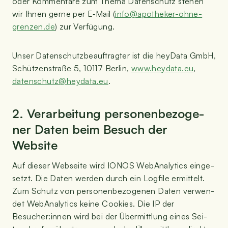
oder Kom­men­ta­re zum The­ma Daten­schutz ste­hen
wir Ihnen ger­ne per E‑Mail (
info@​apotheker-​ohne-​
grenzen.​de
) zur Verfügung.
Unser Daten­schutz­be­auf­trag­ter ist die heyDa­ta GmbH,
Schüt­zen­stra­ße 5, 10117 Ber­lin,
www​.heyda​ta​.eu
,
datenschutz@​heydata.​eu
.
2. Ver­ar­bei­tung per­so­nen­be­zo­ge­
ner Daten beim Besuch der
Website
Auf die­ser Web­sei­te wird IONOS Web­Ana­ly­tics ein­ge­
setzt. Die Daten wer­den durch ein Log­file ermit­telt.
Zum Schutz von per­so­nen­be­zo­ge­nen Daten ver­wen­
det Web­Ana­ly­tics kei­ne Coo­kies. Die IP der
Besucher:innen wird bei der Über­mitt­lung eines Sei­