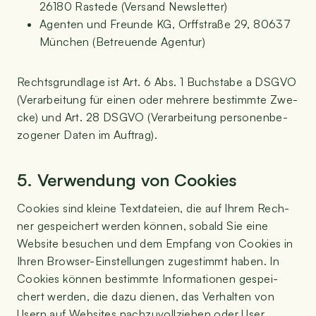
26180 Ras­tede (Ver­sand Newsletter)
Agen­ten und Freun­de KG, Orff­stra­ße 29, 80637
Mün­chen (Betreu­en­de Agentur)
Rechts­grund­la­ge ist Art. 6 Abs. 1 Buch­sta­be a DSGVO
(Ver­ar­bei­tung für einen oder meh­re­re bestimm­te Zwe­
cke) und Art. 28 DSGVO (Ver­ar­bei­tung per­so­nen­be­
zo­ge­ner Daten im Auftrag).
5. Ver­wen­dung von Cookies
Coo­kies sind klei­ne Text­da­tei­en, die auf Ihrem Rech­
ner gespei­chert wer­den kön­nen, sobald Sie eine
Web­site besu­chen und dem Emp­fang von Coo­kies in
Ihren Brow­ser-Ein­stel­lun­gen zuge­stimmt haben. In
Coo­kies kön­nen bestimm­te Infor­ma­tio­nen gespei­
chert wer­den, die dazu die­nen, das Ver­hal­ten von
Usern auf Web­sites nach­zu­voll­zie­hen oder User