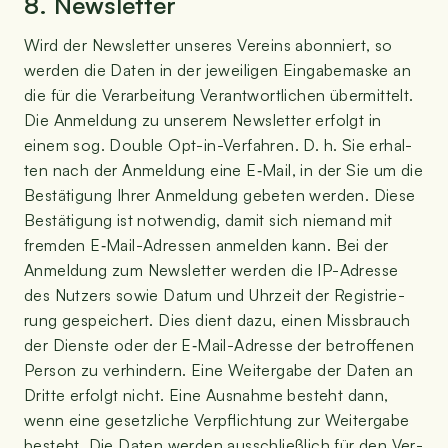
8. News­let­ter
Wird der News­let­ter unse­res Ver­eins abon­niert, so
wer­den die Daten in der jewei­li­gen Ein­ga­be­mas­ke an
die für die Ver­ar­bei­tung Ver­ant­wort­li­chen über­mit­telt.
Die Anmel­dung zu unse­rem News­let­ter erfolgt in
einem sog. Dou­ble Opt-in-Ver­fah­ren. D. h. Sie erhal­
ten nach der Anmel­dung eine E‑Mail, in der Sie um die
Bestä­ti­gung Ihrer Anmel­dung gebe­ten wer­den. Die­se
Bestä­ti­gung ist not­wen­dig, damit sich nie­mand mit
frem­den E‑Mail-Adres­sen anmel­den kann. Bei der
Anmel­dung zum News­let­ter wer­den die IP-Adres­se
des Nut­zers sowie Datum und Uhr­zeit der Regis­trie­
rung gespei­chert. Dies dient dazu, einen Miss­brauch
der Diens­te oder der E‑Mail-Adres­se der betrof­fe­nen
Per­son zu ver­hin­dern. Eine Wei­ter­ga­be der Daten an
Drit­te erfolgt nicht. Eine Aus­nah­me besteht dann,
wenn eine gesetz­li­che Ver­pflich­tung zur Wei­ter­ga­be
besteht. Die Daten wer­den aus­schließ­lich für den Ver­