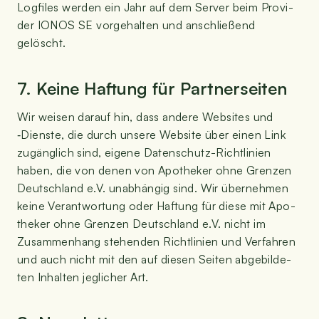
Log­files wer­den ein Jahr auf dem Ser­ver beim Pro­vi­
der IONOS SE vor­ge­hal­ten und anschlie­ßend
gelöscht.
7. Kei­ne Haf­tung für Partnerseiten
Wir wei­sen dar­auf hin, dass ande­re Web­sites und
‑Diens­te, die durch unse­re Web­site über einen Link
zugäng­lich sind, eige­ne Daten­schutz-Richt­li­ni­en
haben, die von denen von Apo­the­ker ohne Gren­zen
Deutsch­land e.V. unab­hän­gig sind. Wir über­neh­men
kei­ne Ver­ant­wor­tung oder Haf­tung für die­se mit Apo­
the­ker ohne Gren­zen Deutsch­land e.V. nicht im
Zusam­men­hang ste­hen­den Richt­li­ni­en und Ver­fah­ren
und auch nicht mit den auf die­sen Sei­ten abge­bil­de­
ten Inhal­ten jeg­li­cher Art.