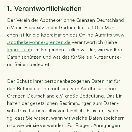
1. Ver­ant­wort­lich­kei­ten
Der Ver­ein der Apo­the­ker ohne Gren­zen Deutsch­land
e.V. mit Haupt­sitz in der Gärt­ner­stras­se 60 in Mün­
chen ist für die Koor­di­na­ti­on des Online-Auf­tritts
www​
.apo​the​ker​-ohne​-gren​zen​.de
ver­ant­wort­lich (sie­he
Impres­sum
). Im Fol­gen­den stel­len wir dar, wie wir Ihre
Daten schüt­zen und was das für Sie als Nut­zer unse­
rer Sei­ten bedeutet.
Der Schutz Ihrer per­so­nen­be­zo­ge­nen Daten hat für
den Betrieb der Inter­net­sei­te von Apo­the­ker ohne
Gren­zen Deutsch­land e.V. gro­ße Bedeu­tung. Das Ein­
hal­ten der gesetz­li­chen Bestim­mun­gen zum Daten­
schutz ist für uns selbst­ver­ständ­lich. Es ist uns wich­
tig, dass Sie wis­sen, wann wir wel­che Daten spei­chern
und wie wir sie ver­wen­den. Für Fra­gen, Anre­gun­gen