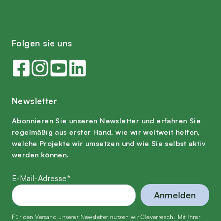
Fol­gen sie uns
News­let­ter
Abon­nie­ren Sie unse­ren News­let­ter und erfah­ren Sie
regel­mä­ßig aus ers­ter Hand, wie wir welt­weit hel­fen,
wel­che Pro­jek­te wir umset­zen und wie Sie selbst aktiv
wer­den können.
E‑Mail-Adres­se*
Anmelden
Für den Ver­sand unse­rer News­let­ter nut­zen wir Cle­ver­reach. Mit Ihrer