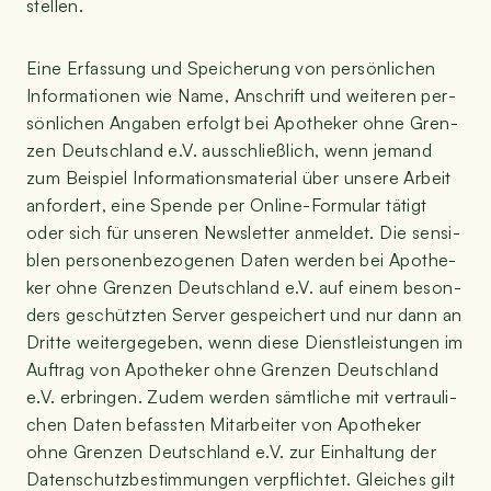
stellen.
Eine Erfas­sung und Spei­che­rung von per­sön­li­chen
Infor­ma­tio­nen wie Name, Anschrift und wei­te­ren per­
sön­li­chen Anga­ben erfolgt bei Apo­the­ker ohne Gren­
zen Deutsch­land e.V. aus­schließ­lich, wenn jemand
zum Bei­spiel Infor­ma­ti­ons­ma­te­ri­al über unse­re Arbeit
anfor­dert, eine Spen­de per Online-For­mu­lar tätigt
oder sich für unse­ren News­let­ter anmel­det. Die sen­si­
blen per­so­nen­be­zo­ge­nen Daten wer­den bei Apo­the­
ker ohne Gren­zen Deutsch­land e.V. auf einem beson­
ders geschütz­ten Ser­ver gespei­chert und nur dann an
Drit­te wei­ter­ge­ge­ben, wenn die­se Dienst­leis­tun­gen im
Auf­trag von Apo­the­ker ohne Gren­zen Deutsch­land
e.V. erbrin­gen. Zudem wer­den sämt­li­che mit ver­trau­li­
chen Daten befass­ten Mit­ar­bei­ter von Apo­the­ker
ohne Gren­zen Deutsch­land e.V. zur Ein­hal­tung der
Daten­schutz­be­stim­mun­gen ver­pflich­tet. Glei­ches gilt