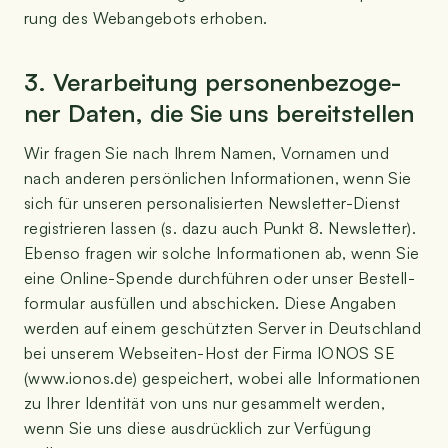
rung des Web­an­ge­bots erhoben.
3. Ver­ar­bei­tung per­so­nen­be­zo­ge­
ner Daten, die Sie uns bereitstellen
Wir fra­gen Sie nach Ihrem Namen, Vor­na­men und
nach ande­ren per­sön­li­chen Infor­ma­tio­nen, wenn Sie
sich für unse­ren per­so­na­li­sier­ten News­let­ter-Dienst
regis­trie­ren las­sen (s. dazu auch Punkt 8. News­let­ter).
Eben­so fra­gen wir sol­che Infor­ma­tio­nen ab, wenn Sie
eine Online-Spen­de durch­füh­ren oder unser Bestell­
for­mu­lar aus­fül­len und abschi­cken. Die­se Anga­ben
wer­den auf einem geschütz­ten Ser­ver in Deutsch­land
bei unse­rem Web­sei­ten-Host der Fir­ma IONOS SE
(www​.ionos​.de) gespei­chert, wobei alle Infor­ma­tio­nen
zu Ihrer Iden­ti­tät von uns nur gesam­melt wer­den,
wenn Sie uns die­se aus­drück­lich zur Ver­fü­gung