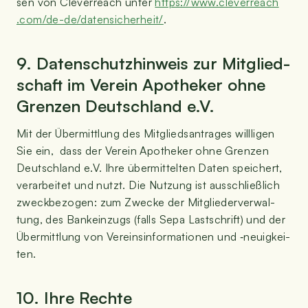
sen von Cle­ver­reach unter
https://​www​.cle​ver​reach​
.com/​d​e​-​d​e​/​d​a​t​e​n​s​i​c​h​e​r​h​e​it/
.
9. Daten­schutz­hin­weis zur Mit­glied­
schaft im Ver­ein Apo­the­ker ohne
Gren­zen Deutsch­land e.V.
Mit der Über­mitt­lung des Mit­glieds­an­tra­ges will­li­gen
Sie ein, dass der Ver­ein Apo­the­ker ohne Gren­zen
Deutsch­land e.V. Ihre über­mit­tel­ten Daten spei­chert,
ver­ar­bei­tet und nutzt. Die Nut­zung ist aus­schließ­lich
zweck­be­zo­gen: zum Zwe­cke der Mit­glie­der­ver­wal­
tung, des Bank­ein­zugs (falls Sepa Last­schrift) und der
Über­mitt­lung von Ver­eins­in­for­ma­tio­nen und ‑neu­ig­kei­
ten.
10. Ihre Rechte