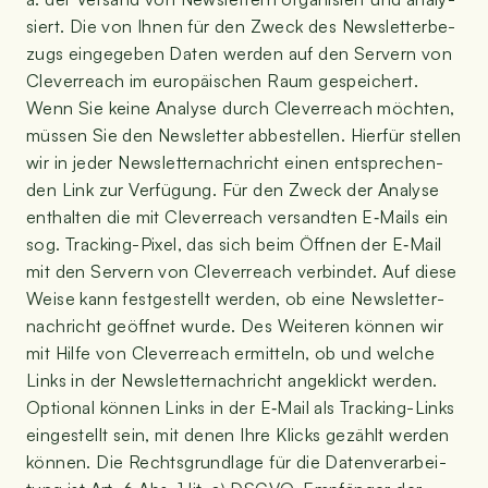
siert. Die von Ihnen für den Zweck des News­let­ter­be­
zugs ein­ge­ge­ben Daten wer­den auf den Ser­vern von
Cle­ver­reach im euro­päi­schen Raum gespei­chert.
Wenn Sie kei­ne Ana­ly­se durch Cle­ver­reach möch­ten,
müs­sen Sie den News­let­ter abbe­stel­len. Hier­für stel­len
wir in jeder News­let­ter­nach­richt einen ent­spre­chen­
den Link zur Ver­fü­gung. Für den Zweck der Ana­ly­se
ent­hal­ten die mit Cle­ver­reach ver­sand­ten E‑Mails ein
sog. Track­ing-Pixel, das sich beim Öff­nen der E‑Mail
mit den Ser­vern von Cle­ver­reach ver­bin­det. Auf die­se
Wei­se kann fest­ge­stellt wer­den, ob eine News­let­ter­
nach­richt geöff­net wur­de. Des Wei­te­ren kön­nen wir
mit Hil­fe von Cle­ver­reach ermit­teln, ob und wel­che
Links in der News­let­ter­nach­richt ange­klickt wer­den.
Optio­nal kön­nen Links in der E‑Mail als Track­ing-Links
ein­ge­stellt sein, mit denen Ihre Klicks gezählt wer­den
kön­nen. Die Rechts­grund­la­ge für die Daten­ver­ar­bei­