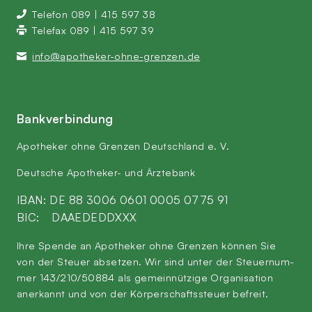
Tele­fon 089 | 415 597 38
Tele­fax 089 | 415 597 39
info@​apotheker-​ohne-​grenzen.​de
Bank­ver­bin­dung
Apo­the­ker ohne Gren­zen Deutsch­land e. V.
Deut­sche Apo­the­ker- und Ärztebank
IBAN:
DE 88 3006 0601 0005 0775 91
BIC: DAAEDEDDXXX
Ihre Spen­de an Apo­the­ker ohne Gren­zen kön­nen Sie
von der Steu­er abset­zen. Wir sind unter der Steu­er­num­
mer 143/210/50884 als gemein­nüt­zi­ge Orga­ni­sa­ti­on
aner­kannt und von der Kör­per­schafts­steu­er befreit.