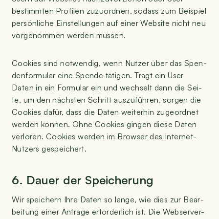
bestimm­ten Pro­fi­len zuzu­ord­nen, sodass zum Bei­spiel
per­sön­li­che Ein­stel­lun­gen auf einer Web­site nicht neu
vor­ge­nom­men wer­den müssen.
Coo­kies sind not­wen­dig, wenn Nut­zer über das Spen­
den­for­mu­lar eine Spen­de täti­gen. Trägt ein User
Daten in ein For­mu­lar ein und wech­selt dann die Sei­
te, um den nächs­ten Schritt aus­zu­füh­ren, sor­gen die
Coo­kies dafür, dass die Daten wei­ter­hin zuge­ord­net
wer­den kön­nen. Ohne Coo­kies gin­gen die­se Daten
ver­lo­ren. Coo­kies wer­den im Brow­ser des Inter­net-
Nut­zers gespeichert.
6. Dau­er der Speicherung
Wir spei­chern Ihre Daten so lan­ge, wie dies zur Bear­
bei­tung einer Anfra­ge erfor­der­lich ist. Die Web­ser­ver-