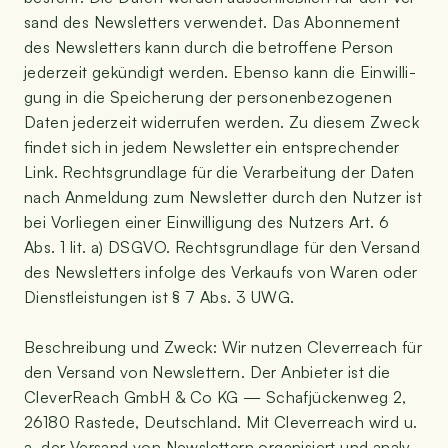
sand des News­let­ters ver­wen­det. Das Abon­ne­ment
des News­let­ters kann durch die betrof­fe­ne Per­son
jeder­zeit gekün­digt wer­den. Eben­so kann die Ein­wil­li­
gung in die Spei­che­rung der per­so­nen­be­zo­ge­nen
Daten jeder­zeit wider­ru­fen wer­den. Zu die­sem Zweck
fin­det sich in jedem News­let­ter ein ent­spre­chen­der
Link. Rechts­grund­la­ge für die Ver­ar­bei­tung der Daten
nach Anmel­dung zum News­let­ter durch den Nut­zer ist
bei Vor­lie­gen einer Ein­wil­li­gung des Nut­zers Art. 6
Abs. 1 lit. a) DSGVO. Rechts­grund­la­ge für den Ver­sand
des News­let­ters infol­ge des Ver­kaufs von Waren oder
Dienst­leis­tun­gen ist § 7 Abs. 3 UWG.
Beschrei­bung und Zweck: Wir nut­zen Cle­ver­reach für
den Ver­sand von News­let­tern. Der Anbie­ter ist die
Cle­ver­Reach GmbH & Co KG — Schaf­jü­cken­weg 2,
26180 Ras­tede, Deutsch­land. Mit Cle­ver­reach wird u.
a. der Ver­sand von News­let­tern orga­ni­siert und ana­ly­