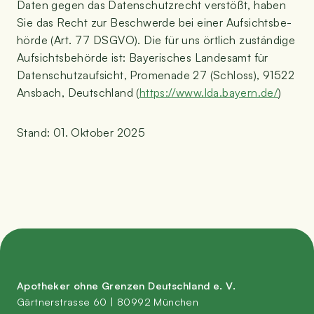
Daten gegen das Daten­schutz­recht ver­stößt, haben
Sie das Recht zur Beschwer­de bei einer Auf­sichts­be­
hör­de (Art. 77 DSGVO). Die für uns ört­lich zustän­di­ge
Auf­sichts­be­hör­de ist: Baye­ri­sches Lan­des­amt für
Daten­schutz­auf­sicht, Pro­me­na­de 27 (Schloss), 91522
Ans­bach, Deutsch­land (
https://​www​.lda​.bay​ern​.de/
)
Stand: 01. Okto­ber 2025
Apo­the­ker ohne Gren­zen Deutsch­land e. V.
Gärt­ner­stras­se 60 | 80992 München