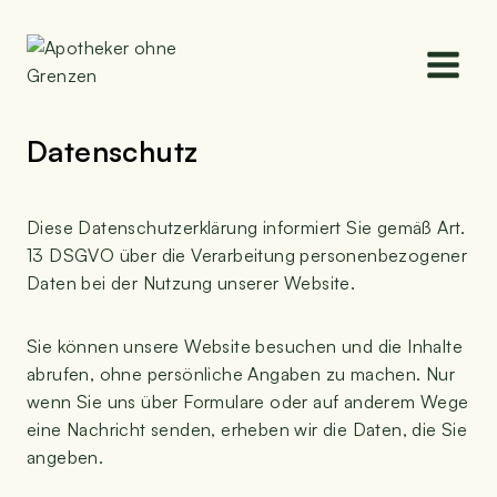
Zum
Inhalt
springen
Daten­schutz
Die­se Daten­schutz­er­klä­rung infor­miert Sie gemäß Art.
13 DSGVO über die Ver­ar­bei­tung per­so­nen­be­zo­ge­ner
Daten bei der Nut­zung unse­rer Website.
Sie kön­nen unse­re Web­site besu­chen und die Inhal­te
abru­fen, ohne per­sön­li­che Anga­ben zu machen. Nur
wenn Sie uns über For­mu­la­re oder auf ande­rem Wege
eine Nach­richt sen­den, erhe­ben wir die Daten, die Sie
angeben.