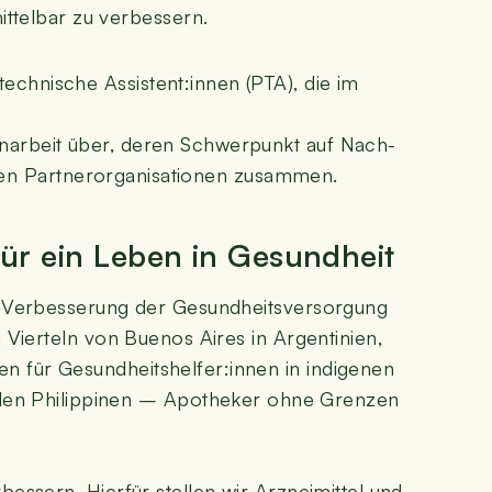
it­tel­bar zu verbessern.
-tech­ni­sche Assistent:innen (PTA), die im
mmen­arbeit über, deren Schwer­punkt auf Nach­
­len Part­ner­or­ga­ni­sa­tio­nen zusammen.
v für ein Leben in Gesundheit
e Ver­bes­se­rung der Gesund­heits­ver­sor­gung
 Vier­teln von Bue­nos Aires in Argen­ti­ni­en,
­gen für Gesundheitshelfer:innen in indi­ge­nen
den Phil­ip­pi­nen – Apo­the­ker ohne Gren­zen
s­sern. Hier­für stel­len wir Arz­nei­mit­tel und