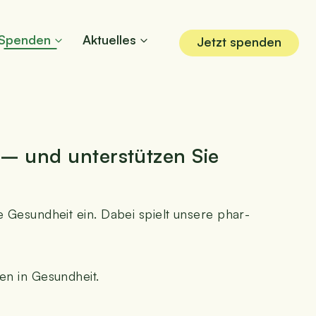
Spen­den
Aktu­el­les
Jetzt spenden
 – und unter­stüt­zen Sie
Gesund­heit ein. Dabei spielt unse­re phar­
ben in Gesundheit.