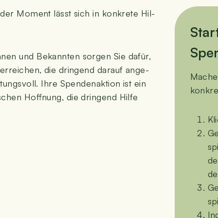
der Moment lässt sich in kon­kre­te Hil­
Star­
Spe
nen und Bekann­ten sor­gen Sie dafür,
 errei­chen, die drin­gend dar­auf ange­
Machen
ngs­voll. Ihre Spen­den­ak­ti­on ist ein
kon­kre
schen Hoff­nung, die drin­gend Hil­fe
Kl
Ge
sp
de
de
Ge
sp
Ind