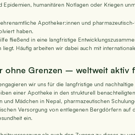
 Epi­de­mien, huma­ni­tä­ren Not­la­gen oder Krie­gen unm
­te ehren­amt­li­che Apotheker:innen und phar­ma­zeu­tisch
l­viert haben.
il­fe flie­ßend in eine lang­fris­ti­ge Entwicklungs­zusa
en liegt. Häu­fig arbei­ten wir dabei auch mit inter­na­tio­na
­ker ohne Gren­zen – welt­weit akti
ga­gie­ren wir uns für die lang­fris­ti­ge und nach­hal­ti­g
­ben einer Apo­the­ke in den struk­tu­rell benach­tei­lig­ten
au­en und Mäd­chen in Nepal, phar­ma­zeu­ti­schen Schu­lun
i­schen Ver­sor­gung von ent­le­ge­nen Berg­dör­fern auf 
sund­heit ein.
eits­ver­sor­gung als auch den Zugang zu die­ser zu ver­be