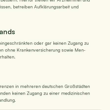
s­sen, betrei­ben Auf­klä­rungs­ar­beit und
lands
ein­ge­schränk­ten oder gar kei­nen Zugang zu
­nen ohne Kran­ken­ver­si­che­rung sowie Men­
erhalten.
ren­zen in meh­re­ren deut­schen Groß­städ­ten
n­den kei­nen Zugang zu einer medi­zi­ni­schen
andlung.