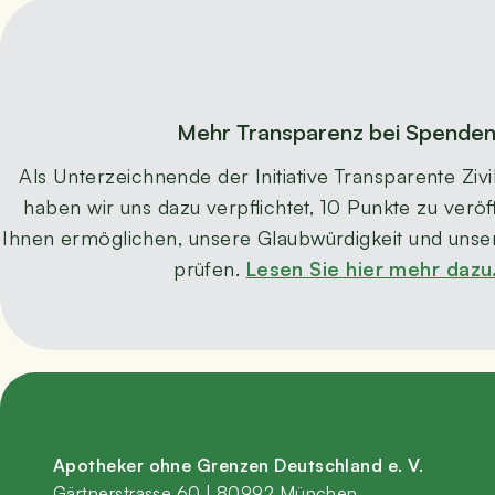
Mehr Trans­pa­renz bei Spende
Als Unter­zeich­nen­de der Initia­ti­ve Trans­pa­ren­te Zivil
haben wir uns dazu ver­pflich­tet, 10 Punk­te zu ver­öf­f
Ihnen ermög­li­chen, unse­re Glaub­wür­dig­keit und unse­
prü­fen.
Lesen Sie hier mehr dazu
Apo­the­ker ohne Gren­zen Deutsch­land e. V.
Gärt­ner­stras­se 60 | 80992 München