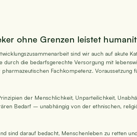
ker ohne Gren­zen leis­tet huma­ni­t
ntwicklungs­zusammen­arbeit sind wir auch auf aku­te Kata­s
il­fe durch die bedarfs­ge­rech­te Ver­sor­gung mit lebens­
r phar­ma­zeu­ti­schen Fach­kom­pe­tenz. Vor­aus­set­zung fü
zi­pi­en der Mensch­lich­keit, Unpar­tei­lich­keit, Unab­hän­g
tä­ren Bedarf – unab­hän­gig von der eth­ni­schen, reli­giö­
­tig und sind dar­auf bedacht, Men­schen­le­ben zu ret­ten