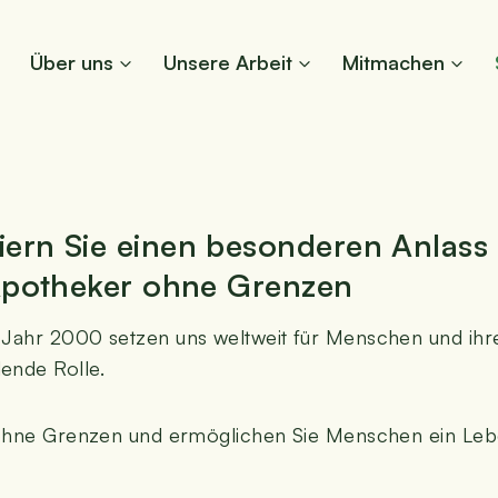
Über uns
Unse­re Arbeit
Mit­ma­chen
enken
i­ern Sie einen beson­de­ren Anlass
 Apo­the­ker ohne Grenzen
hr 2000 set­zen uns welt­weit für Men­schen und ihre 
den­de Rolle.
r ohne Gren­zen und ermög­li­chen Sie Men­schen ein Le