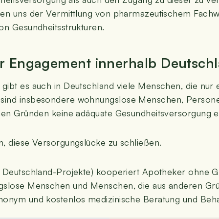
d­men uns der Ver­mitt­lung von phar­ma­zeu­ti­schem Fach­wi
 von Gesundheitsstrukturen.
er Enga­ge­ment inner­halb Deutsch
 gibt es auch in Deutsch­land vie­le Men­schen, die nur 
n sind ins­be­son­de­re woh­nungs­lo­se Men­schen, Per­so
schen Grün­den kei­ne adäqua­te Gesund­heits­ver­sor­gung 
, die­se Ver­sor­gungs­lü­cke zu schließen.
 Deutsch­land-Pro­jek­te) koope­riert Apo­the­ker ohne G
ungs­lo­se Men­schen und Men­schen, die aus ande­ren Grü
anonym und kos­ten­los medi­zi­ni­sche Bera­tung und Beh