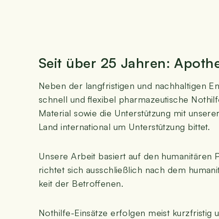
Seit über 25 Jah­ren: Apo­the­
Neben der lang­fris­ti­gen und nach­hal­ti­gen E
schnell und fle­xi­bel phar­ma­zeu­ti­sche Not­h
Mate­ri­al sowie die Unter­stüt­zung mit unse­re
Land inter­na­tio­nal um Unter­stüt­zung bittet.
Unse­re Arbeit basiert auf den huma­ni­tä­ren Prin­
rich­tet sich aus­schließ­lich nach dem huma­ni­
keit der Betroffenen.
Not­hil­fe-Ein­sät­ze erfol­gen meist kurz­fris