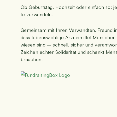
Ob Geburts­tag, Hoch­zeit oder ein­fach so: je
fe verwandeln.
Gemein­sam mit Ihren Ver­wand­ten, Freund:in
dass lebens­wich­ti­ge Arz­nei­mit­tel Men­schen
wie­sen sind – schnell, sicher und ver­ant­wor­tu
Zei­chen ech­ter Soli­da­ri­tät und schenkt Men­
brauchen.