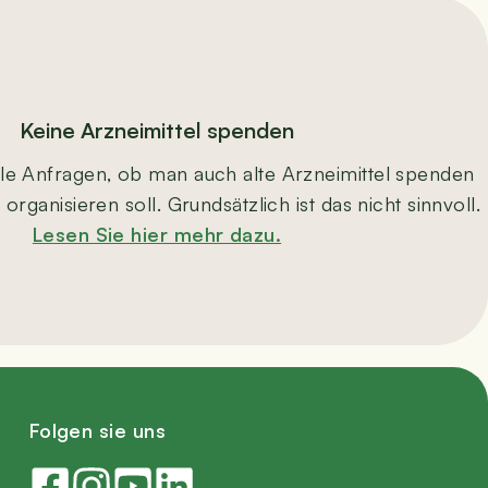
Kei­ne Arz­nei­mit­tel spenden
­le Anfra­gen, ob man auch alte Arz­nei­mit­tel spen­den
ga­ni­sie­ren soll. Grund­sätz­lich ist das nicht sinn­voll.
Lesen Sie hier mehr dazu.
Fol­gen sie uns