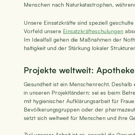
Men­schen nach Natur­ka­ta­stro­phen, wäh­rend
Unse­re Ein­satz­kräf­te sind spe­zi­ell geschul
Vor­feld unse­re
Ein­satz­kräf­te­schu­lun­gen
abso
Im Ide­al­fall gehen die Maß­nah­men der Not­h
hal­tig­keit und der Stär­kung loka­ler Struk­tu­r
Pro­jek­te welt­weit: Apo­the
Gesund­heit ist ein Men­schen­recht. Des­halb en
in unse­ren Pro­jekt­län­dern: sei es beim Betrei
mit hygie­ni­scher Auf­klä­rungs­ar­beit für Fr
Bevöl­ke­rungs­grup­pen oder der phar­ma­zeu­t
setzt sich welt­weit für Men­schen und ihre Ge
Ziel unse­rer Arbeit ist es, sowohl die Gesund­h