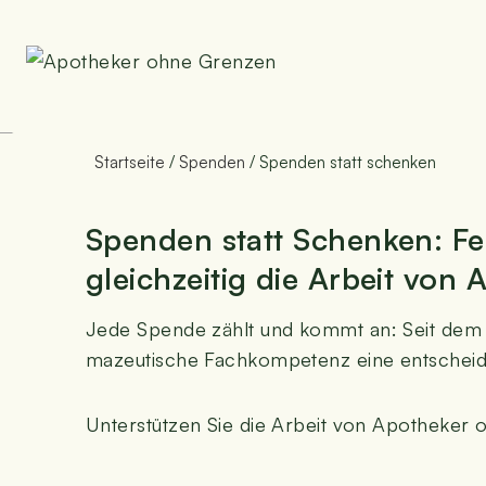
Zum
Inhalt
springen
Spen­den statt sch
Startseite
/
Spen­den
/
Spen­den statt schenken
Spen­den statt Schen­ken:
Fe
gleich­zei­tig die Arbeit von
Jede Spen­de zählt und kommt an: Seit dem Ja
ma­zeu­ti­sche Fach­kom­pe­tenz eine ent­schei­
Unter­stüt­zen Sie die Arbeit von Apo­the­ke