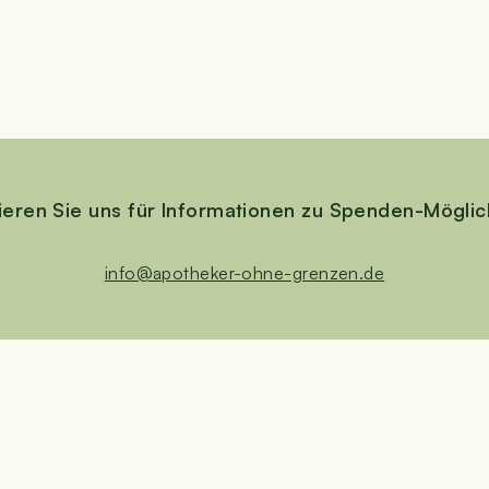
tie­ren
Sie uns für Infor­ma­tio­nen zu Spenden-Möglic
info@​apotheker-​ohne-​grenzen.​de