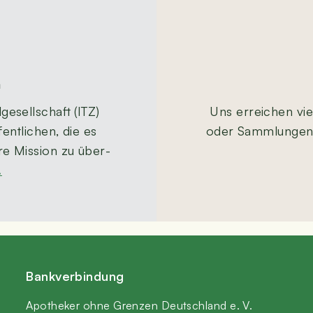
n
­ge­sell­schaft (ITZ)
Uns errei­chen vie
ent­li­chen, die es
oder Samm­lun­gen or
re Mis­si­on zu über­
.
Bank­ver­bin­dung
Apo­the­ker ohne Gren­zen Deutsch­land e. V.