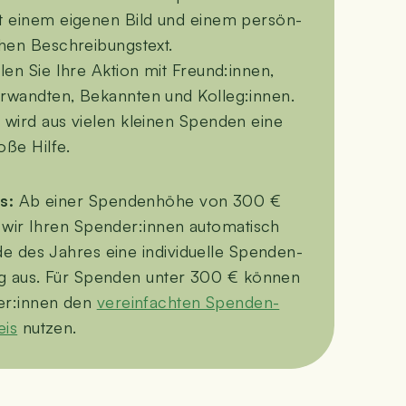
t einem eige­nen Bild und einem per­sön­
­chen Beschreibungstext.
i­len Sie Ihre Akti­on mit Freund:innen,
r­wand­ten, Bekann­ten und Kolleg:innen.
 wird aus vie­len klei­nen Spen­den eine
o­ße Hilfe.
s:
Ab einer Spen­den­hö­he von 300 €
n wir Ihren Spender:innen auto­ma­tisch
e des Jah­res eine indi­vi­du­el­le Spen­den­
ung aus. Für Spen­den unter 300 € kön­nen
er:innen den
ver­ein­fach­ten Spen­den­
eis
nutzen.