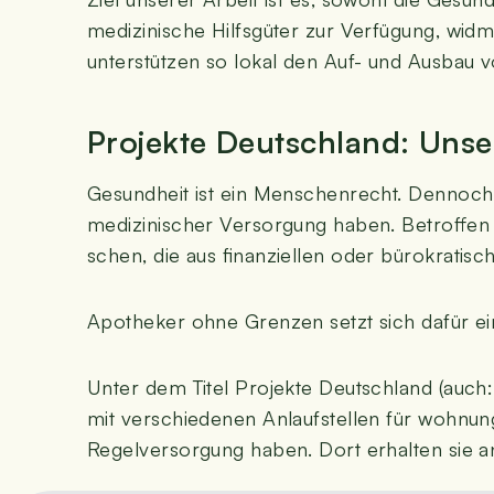
medi­zi­ni­sche Hilfs­gü­ter zur Ver­fü­gung, wi
unter­stüt­zen so lokal den Auf- und Aus­bau
Pro­jek­te Deutsch­land: Uns
Gesund­heit ist ein Men­schen­recht. Den­noch
medi­zi­ni­scher Ver­sor­gung haben. Betrof­fe
schen, die aus finan­zi­el­len oder büro­kra­ti­
Apo­the­ker ohne Gren­zen setzt sich dafür ein
Unter dem Titel Pro­jek­te Deutsch­land (auch:
mit ver­schie­de­nen Anlauf­stel­len für woh­n
Regel­ver­sor­gung haben. Dort erhal­ten sie 