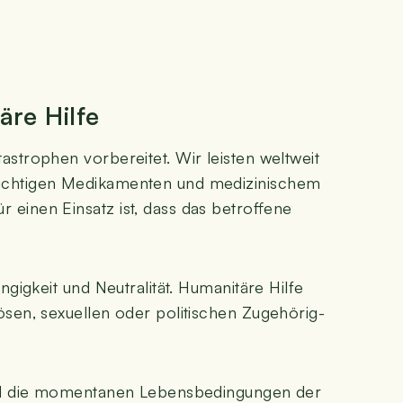
ä­re Hilfe
tro­phen vor­be­rei­tet. Wir leis­ten welt­weit
wich­ti­gen Medi­ka­men­ten und medi­zi­ni­schem
r einen Ein­satz ist, dass das betrof­fe­ne
ig­keit und Neu­tra­li­tät. Huma­ni­tä­re Hil­fe
sen, sexu­el­len oder poli­ti­schen Zuge­hö­rig­
 und die momen­ta­nen Lebens­be­din­gun­gen der