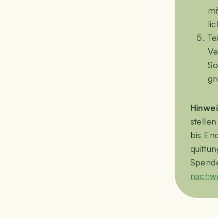
mi
li
Te
Ve
So
gr
Hin­wei
stel­le
bis End
quit­t
Spend
nach­w