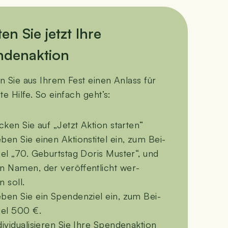
ten Sie jetzt Ihre
ndenaktion
 Sie aus Ihrem Fest einen Anlass für
­te Hil­fe. So ein­fach geht’s:
i­cken Sie auf „Jetzt Akti­on starten“
ben Sie einen Akti­ons­ti­tel ein, zum Bei­
iel „70. Geburts­tag Doris Mus­ter“, und
n Namen, der ver­öf­fent­licht wer­
n soll.
ben Sie ein Spen­den­ziel ein, zum Bei­
iel 500 €.
i­vi­dua­li­sie­ren Sie Ihre Spen­den­ak­ti­on