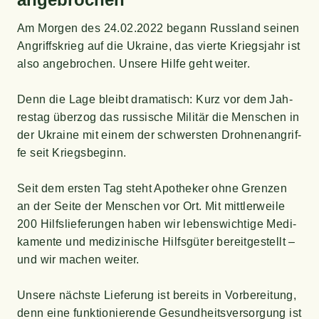
Am Mor­gen des 24.02.2022 begann Russ­land sei­nen
Angriffs­krieg auf die Ukrai­ne, das vier­te Kriegs­jahr ist
also ange­bro­chen. Unse­re Hil­fe geht wei­ter.
Denn die Lage bleibt dra­ma­tisch: Kurz vor dem Jah­
res­tag über­zog das rus­si­sche Mili­tär die Men­schen in
der Ukrai­ne mit einem der schwers­ten Droh­nen­an­grif­
fe seit Kriegs­be­ginn.
Seit dem ers­ten Tag steht Apo­the­ker ohne Gren­zen
an der Sei­te der Men­schen vor Ort. Mit mitt­ler­wei­le
200 Hilfs­lie­fe­run­gen haben wir lebens­wich­ti­ge Medi­
ka­men­te und medi­zi­ni­sche Hilfs­gü­ter bereit­ge­stellt –
und wir machen wei­ter.
Unse­re nächs­te Lie­fe­rung ist bereits in Vor­be­rei­tung,
denn eine funk­tio­nie­ren­de Gesund­heits­ver­sor­gung ist