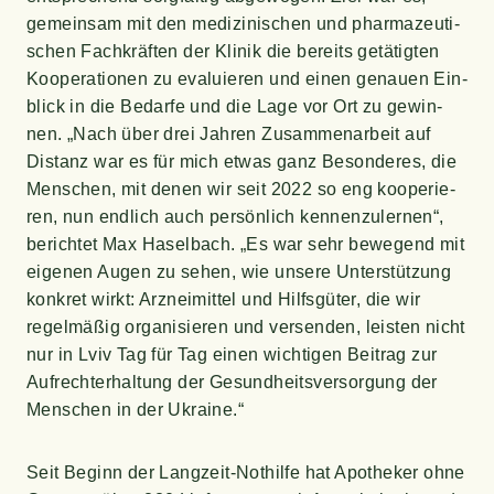
gemein­sam mit den medi­zi­ni­schen und phar­ma­zeu­ti­
schen Fach­kräf­ten der Kli­nik die bereits getä­tig­ten
Koope­ra­tio­nen zu eva­lu­ie­ren und einen genau­en Ein­
blick in die Bedar­fe und die Lage vor Ort zu gewin­
nen. „Nach über drei Jah­ren Zusam­men­ar­beit auf
Distanz war es für mich etwas ganz Beson­de­res, die
Men­schen, mit denen wir seit 2022 so eng koope­rie­
ren, nun end­lich auch per­sön­lich ken­nen­zu­ler­nen“,
berich­tet Max Hasel­bach. „Es war sehr bewe­gend mit
eige­nen Augen zu sehen, wie unse­re Unter­stüt­zung
kon­kret wirkt: Arz­nei­mit­tel und Hilfs­gü­ter, die wir
regel­mä­ßig orga­ni­sie­ren und ver­sen­den, leis­ten nicht
nur in Lviv Tag für Tag einen wich­ti­gen Bei­trag zur
Auf­recht­erhal­tung der Gesund­heits­ver­sor­gung der
Men­schen in der Ukraine.“
Seit Beginn der Lang­zeit-Not­hil­fe hat Apo­the­ker ohne