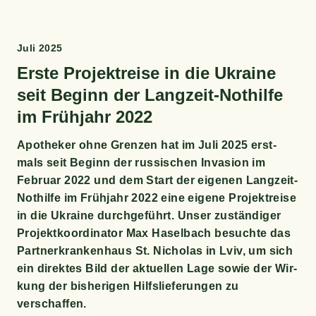
Juli 2025
Ers­te Pro­jekt­rei­se in die Ukrai­ne
seit Beginn der Lang­zeit-Not­hil­fe
im Früh­jahr 2022
Apo­the­ker ohne Gren­zen hat im Juli 2025 erst­
mals seit Beginn der rus­si­schen Inva­si­on im
Febru­ar 2022 und dem Start der eige­nen Lang­zeit-
Not­hil­fe im Früh­jahr 2022 eine eige­ne Pro­jekt­rei­se
in die Ukrai­ne durch­ge­führt. Unser zustän­di­ger
Pro­jekt­ko­or­di­na­tor Max Hasel­bach besuch­te das
Part­ner­kran­ken­haus St. Nicho­las in Lviv, um sich
ein direk­tes Bild der aktu­el­len Lage sowie der Wir­
kung der bis­he­ri­gen Hilfs­lie­fe­run­gen zu
verschaffen.