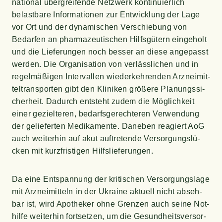
na­tio­nal über­grei­fen­de Netz­werk kon­ti­nu­ier­lich
belast­ba­re Infor­ma­tio­nen zur Ent­wick­lung der Lage
vor Ort und der dyna­mi­schen Ver­schie­bung von
Bedar­fen an phar­ma­zeu­ti­schen Hilfs­gü­tern ein­ge­holt
und die Lie­fe­run­gen noch bes­ser an die­se ange­passt
wer­den. Die Orga­ni­sa­ti­on von ver­läss­li­chen und in
regel­mä­ßi­gen Inter­val­len wie­der­keh­ren­den Arz­nei­mit­
tel­trans­por­ten gibt den Kli­ni­ken grö­ße­re Pla­nungs­si­
cher­heit. Dadurch ent­steht zudem die Mög­lich­keit
einer geziel­te­ren, bedarfs­ge­rech­te­ren Ver­wen­dung
der gelie­fer­ten Medi­ka­men­te. Dane­ben reagiert AoG
auch wei­ter­hin auf akut auf­tre­ten­de Ver­sor­gungs­lü­
cken mit kurz­fris­ti­gen Hilfslieferungen.
Da eine Ent­span­nung der kri­ti­schen Ver­sor­gungs­la­ge
mit Arz­nei­mit­teln in der Ukrai­ne aktu­ell nicht abseh­
bar ist, wird Apo­the­ker ohne Gren­zen auch sei­ne Not­
hil­fe wei­ter­hin fort­set­zen, um die Gesund­heits­ver­sor­