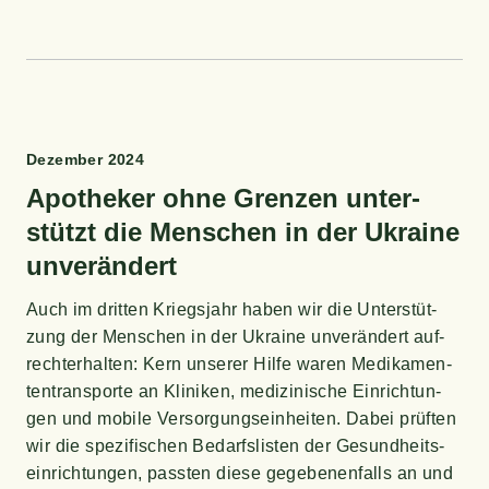
Dezem­ber 2024
Apo­the­ker ohne Gren­zen unter­
stützt die Men­schen in der Ukrai­ne
unverändert
Auch im drit­ten Kriegs­jahr haben wir die Unter­stüt­
zung der Men­schen in der Ukrai­ne unver­än­dert auf­
recht­erhal­ten: Kern unse­rer Hil­fe waren Medi­ka­men­
ten­trans­por­te an Kli­ni­ken, medi­zi­ni­sche Ein­rich­tun­
gen und mobi­le Ver­sor­gungs­ein­hei­ten. Dabei prüf­ten
wir die spe­zi­fi­schen Bedarfs­lis­ten der Gesund­heits­
ein­rich­tun­gen, pass­ten die­se gege­be­nen­falls an und