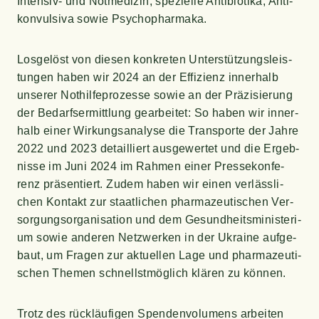
Inten­siv- und Not­me­di­zin, spe­zi­el­le Anti­bio­ti­ka, Anti­
kon­vul­si­va sowie Psychopharmaka.
Los­ge­löst von die­sen kon­kre­ten Unter­stüt­zungs­leis­
tun­gen haben wir 2024 an der Effi­zi­enz inner­halb
unse­rer Not­hil­fe­pro­zes­se sowie an der Prä­zi­sie­rung
der Bedarfs­er­mitt­lung gear­bei­tet: So haben wir inner­
halb einer Wir­kungs­ana­ly­se die Trans­por­te der Jah­re
2022 und 2023 detail­liert aus­ge­wer­tet und die Ergeb­
nis­se im Juni 2024 im Rah­men einer Pres­se­kon­fe­
renz prä­sen­tiert. Zudem haben wir einen ver­läss­li­
chen Kon­takt zur staat­li­chen phar­ma­zeu­ti­schen Ver­
sor­gungs­or­ga­ni­sa­ti­on und dem Gesund­heits­mi­nis­te­ri­
um sowie ande­ren Netz­wer­ken in der Ukrai­ne auf­ge­
baut, um Fra­gen zur aktu­el­len Lage und phar­ma­zeu­ti­
schen The­men schnellst­mög­lich klä­ren zu können.
Trotz des rück­läu­fi­gen Spen­den­vo­lu­mens arbei­ten