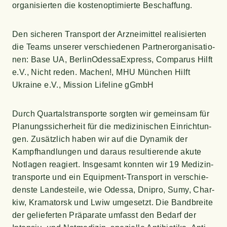
orga­ni­sier­ten die kos­ten­op­ti­mier­te Beschaffung.
Den siche­ren Trans­port der Arz­nei­mit­tel rea­li­sier­ten
die Teams unse­rer ver­schie­de­nen Part­ner­or­ga­ni­sa­tio­
nen: Base UA, Ber­li­nOdes­sa­Ex­press, Compa­rus Hilft
e.V., Nicht reden. Machen!, MHU Mün­chen Hilft
Ukrai­ne e.V., Mis­si­on Life­line gGmbH
Durch Quar­tals­trans­por­te sorg­ten wir gemein­sam für
Pla­nungs­si­cher­heit für die medi­zi­ni­schen Ein­rich­tun­
gen. Zusätz­lich haben wir auf die Dyna­mik der
Kampf­hand­lun­gen und dar­aus resul­tie­ren­de aku­te
Not­la­gen reagiert. Ins­ge­samt konn­ten wir 19 Medi­zin­
trans­por­te und ein Equip­ment-Trans­port in ver­schie­
dens­te Lan­des­tei­le, wie Odes­sa, Dni­pro, Sumy, Char­
kiw, Kra­ma­torsk und Lwiw umge­setzt. Die Band­brei­te
der gelie­fer­ten Prä­pa­ra­te umfasst den Bedarf der