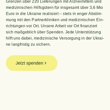
Gren­zen über 220 Lie­fe­run­gen mit Arz­nei­mit­teln und
medi­zi­ni­schen Hilfs­gü­tern für ins­ge­samt über 3,6 Mio
Euro in die Ukrai­ne rea­li­siert – stets in enger Abstim­
mung mit den Part­ner­kli­ni­ken und medi­zi­ni­schen Ein­
rich­tun­gen vor Ort. Unse­re Arbeit vor Ort finan­ziert
sich maß­geb­lich über Spen­den. Jede Unter­stüt­zung
hilft uns dabei, medi­zi­ni­sche Ver­sor­gung in der Ukrai­
ne lang­fris­tig zu sichern.
Jetzt spenden