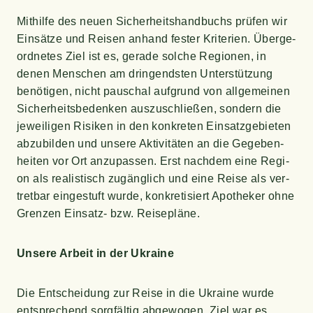
Mit­hil­fe des neu­en Sicher­heits­hand­buchs prü­fen wir
Ein­sät­ze und Rei­sen anhand fes­ter Kri­te­ri­en. Über­ge­
ord­ne­tes Ziel ist es, gera­de sol­che Regio­nen, in
denen Men­schen am drin­gends­ten Unter­stüt­zung
benö­ti­gen, nicht pau­schal auf­grund von all­ge­mei­nen
Sicher­heits­be­den­ken aus­zu­schlie­ßen, son­dern die
jewei­li­gen Risi­ken in den kon­kre­ten Ein­satz­ge­bie­ten
abzu­bil­den und unse­re Akti­vi­tä­ten an die Gege­ben­
hei­ten vor Ort anzu­pas­sen. Erst nach­dem eine Regi­
on als rea­lis­tisch zugäng­lich und eine Rei­se als ver­
tret­bar ein­ge­stuft wur­de, kon­kre­ti­siert Apo­the­ker ohne
Gren­zen Ein­satz- bzw. Reisepläne.
Unse­re Arbeit in der Ukraine
Die Ent­schei­dung zur Rei­se in die Ukrai­ne wur­de
ent­spre­chend sorg­fäl­tig abge­wo­gen. Ziel war es,