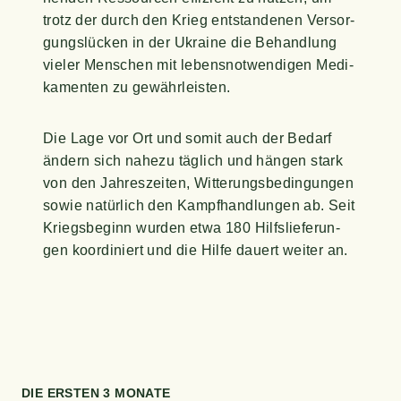
trotz der durch den Krieg ent­stan­de­nen Ver­sor­
gungs­lü­cken in der Ukrai­ne die Behand­lung
vie­ler Men­schen mit lebens­not­wen­di­gen Medi­
ka­men­ten zu gewährleisten.
Die Lage vor Ort und somit auch der Bedarf
ändern sich nahe­zu täg­lich und hän­gen stark
von den Jah­res­zei­ten, Wit­te­rungs­be­din­gun­gen
sowie natür­lich den Kampf­hand­lun­gen ab. Seit
Kriegs­be­ginn wur­den etwa 180 Hilfs­lie­fe­run­
gen koor­di­niert und die Hil­fe dau­ert wei­ter an.
DIE ERS­TEN 3 MONATE