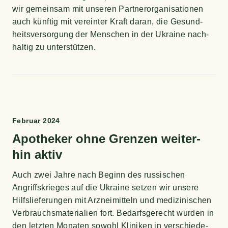
wir gemein­sam mit unse­ren Part­ner­or­ga­ni­sa­tio­nen
auch künf­tig mit ver­ein­ter Kraft dar­an, die Gesund­
heits­ver­sor­gung der Men­schen in der Ukrai­ne nach­
hal­tig zu unterstützen.
Febru­ar 2024
Apo­the­ker ohne Gren­zen wei­ter­
hin aktiv
Auch zwei Jah­re nach Beginn des rus­si­schen
Angriffs­krie­ges auf die Ukrai­ne set­zen wir unse­re
Hilfs­lie­fe­run­gen mit Arz­nei­mit­teln und medi­zi­ni­schen
Ver­brauchs­ma­te­ria­li­en fort. Bedarfs­ge­recht wur­den in
den letz­ten Mona­ten sowohl Kli­ni­ken in ver­schie­de­