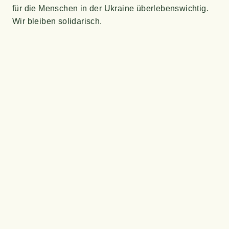
für die Men­schen in der Ukrai­ne über­le­bens­wich­tig.
Wir blei­ben solidarisch.