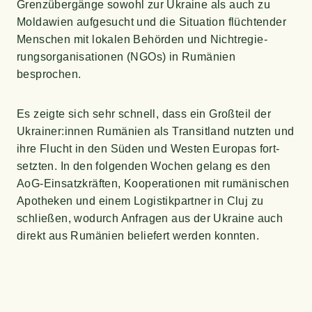
Grenz­über­gän­ge sowohl zur Ukrai­ne als auch zu
Mol­da­wi­en auf­ge­sucht und die Situa­ti­on flüch­ten­der
Men­schen mit loka­len Behör­den und Nicht­re­gie­
rungs­or­ga­ni­sa­tio­nen (NGOs) in Rumä­ni­en
besprochen.
Es zeig­te sich sehr schnell, dass ein Groß­teil der
Ukrainer:innen Rumä­ni­en als Tran­sit­land nutz­ten und
ihre Flucht in den Süden und Wes­ten Euro­pas fort­
setz­ten. In den fol­gen­den Wochen gelang es den
AoG-Ein­satz­kräf­ten, Koope­ra­tio­nen mit rumä­ni­schen
Apo­the­ken und einem Logis­tik­part­ner in Cluj zu
schlie­ßen, wodurch Anfra­gen aus der Ukrai­ne auch
direkt aus Rumä­ni­en belie­fert wer­den konnten.