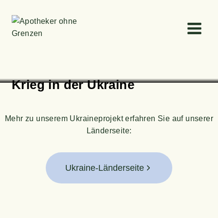
Zum
Inhalt
springen
Krieg in der Ukraine
Mehr zu unse­rem Ukrai­ne­pro­jekt erfah­ren Sie auf unse­rer
Länderseite:
Ukraine-Länderseite