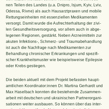
nen Tei­len des Lan­des (u.a. Dni­pro, Isjum, Kyiv, Lviv,
Odes­sa, Riv­ne) als auch Haus­arzt­pra­xen und mobi­le
Ret­tungs­ein­hei­ten mit essen­zi­el­len Medi­ka­men­ten
ver­sorgt. Damit wur­de die Auf­recht­erhal­tung der zivi­
len Gesund­heits­ver­sor­gung, vor allem auch in abge­
le­ge­nen Regio­nen, gestärkt. Neben Arz­nei­mit­teln zur
aku­ten Infektions‑, Schmerz- und Trau­ma­be­hand­lung
ist auch die Nach­fra­ge nach Medi­ka­men­ten zur
Behand­lung chro­ni­scher Erkran­kun­gen und spe­zi­fi­
scher Krank­heits­mus­ter wie bei­spiels­wei­se Epi­lep­sie
oder Krebs gestiegen.
Die bei­den aktu­ell mit dem Pro­jekt befass­ten haupt­
amt­li­chen Koordinator:innen Dr. Mar­ti­na Ger­hardt und
Max Hasel­bach konn­ten die bestehen­de Zusam­men­
ar­beit mit deut­schen und ukrai­ni­schen Part­ner­or­ga­ni­
sa­tio­nen wei­ter aus­bau­en. So kön­nen über das inter­