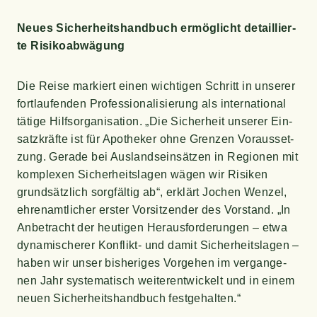
Neu­es Sicher­heits­hand­buch ermög­licht detail­lier­
te Risikoabwägung
Die Rei­se mar­kiert einen wich­ti­gen Schritt in unse­rer
fort­lau­fen­den Pro­fes­sio­na­li­sie­rung als inter­na­tio­nal
täti­ge Hilfs­or­ga­ni­sa­ti­on. „Die Sicher­heit unse­rer Ein­
satz­kräf­te ist für Apo­the­ker ohne Gren­zen Vor­aus­set­
zung. Gera­de bei Aus­lands­ein­sät­zen in Regio­nen mit
kom­ple­xen Sicher­heits­la­gen wägen wir Risi­ken
grund­sätz­lich sorg­fäl­tig ab“, erklärt Jochen Wen­zel,
ehren­amt­li­cher ers­ter Vor­sit­zen­der des Vor­stand. „In
Anbe­tracht der heu­ti­gen Her­aus­for­de­run­gen – etwa
dyna­mi­sche­rer Kon­flikt- und damit Sicher­heits­la­gen –
haben wir unser bis­he­ri­ges Vor­ge­hen im ver­gan­ge­
nen Jahr sys­te­ma­tisch wei­ter­ent­wi­ckelt und in einem
neu­en Sicher­heits­hand­buch festgehalten.“