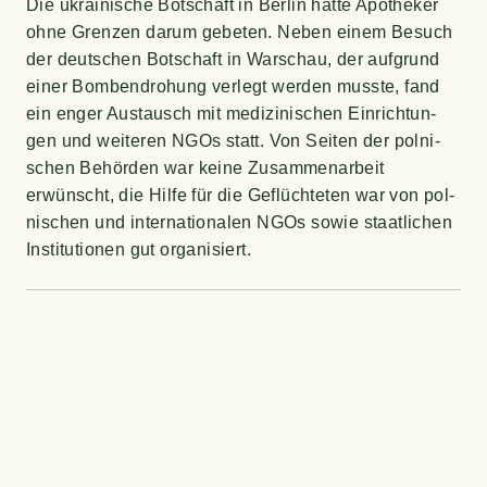
Die ukrai­ni­sche Bot­schaft in Ber­lin hat­te Apo­the­ker
ohne Gren­zen dar­um gebe­ten. Neben einem Besuch
der deut­schen Bot­schaft in War­schau, der auf­grund
einer Bom­ben­dro­hung ver­legt wer­den muss­te, fand
ein enger Aus­tausch mit medi­zi­ni­schen Ein­rich­tun­
gen und wei­te­ren NGOs statt. Von Sei­ten der pol­ni­
schen Behör­den war kei­ne Zusam­men­ar­beit
erwünscht, die Hil­fe für die Geflüch­te­ten war von pol­
ni­schen und inter­na­tio­na­len NGOs sowie staat­li­chen
Insti­tu­tio­nen gut organisiert.