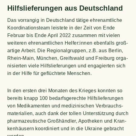
Hilfs­lie­fe­run­gen aus Deutschland
Das vor­ran­gig in Deutsch­land täti­ge ehren­amt­li­che
Koor­di­na­ti­ons­team leis­te­te in der Zeit von Ende
Febru­ar bis Ende April 2022 zusam­men mit vie­len
wei­te­ren ehren­amt­li­chen Helfer:innen eben­falls groß­
ar­ti­ge Arbeit. Die Regio­nal­grup­pen, z.B. aus Ber­lin,
Rhein-Main, Mün­chen, Greifs­wald und Frei­burg orga­
ni­sier­ten vie­le Hilfs­lie­fe­run­gen und enga­gier­ten sich
in der Hil­fe für geflüch­te­te Menschen.
In den ers­ten drei Mona­ten des Krie­ges konn­ten so
bereits knapp 100 bedarfs­ge­rech­te Hilfs­lie­fe­run­gen
von Medi­ka­men­ten und medi­zi­ni­schen Ver­brauchs­
ma­te­ria­li­en, auch dank der tol­len Unter­stüt­zung durch
phar­ma­zeu­ti­sche Groß­händ­ler, Apo­the­ken und Kran­
ken­häu­sern koor­di­niert und in die Ukrai­ne gebracht