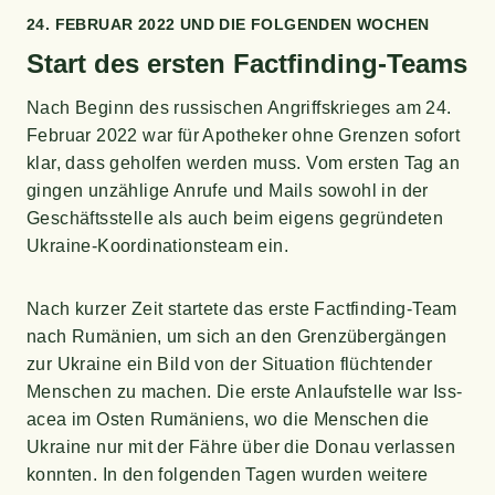
24. FEBRU­AR 2022 UND DIE FOL­GEN­DEN WOCHEN
Start des ers­ten Factfinding-Teams
Nach Beginn des rus­si­schen Angriffs­krie­ges am 24.
Febru­ar 2022 war für Apo­the­ker ohne Gren­zen sofort
klar, dass gehol­fen wer­den muss. Vom ers­ten Tag an
gin­gen unzäh­li­ge Anru­fe und Mails sowohl in der
Geschäfts­stel­le als auch beim eigens gegrün­de­ten
Ukrai­ne-Koor­di­na­ti­ons­team ein.
Nach kur­zer Zeit star­te­te das ers­te Fact­fin­ding-Team
nach Rumä­ni­en, um sich an den Grenz­über­gän­gen
zur Ukrai­ne ein Bild von der Situa­ti­on flüch­ten­der
Men­schen zu machen. Die ers­te Anlauf­stel­le war Iss­
acea im Osten Rumä­ni­ens, wo die Men­schen die
Ukrai­ne nur mit der Fäh­re über die Donau ver­las­sen
konn­ten. In den fol­gen­den Tagen wur­den wei­te­re