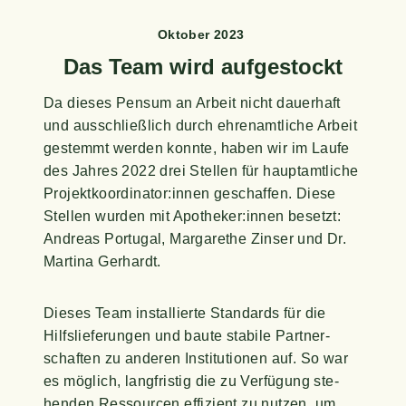
Okto­ber 2023
Das Team wird aufgestockt
Da die­ses Pen­sum an Arbeit nicht dau­er­haft
und aus­schließ­lich durch ehren­amt­li­che Arbeit
gestemmt wer­den konn­te, haben wir im Lau­fe
des Jah­res 2022 drei Stel­len für haupt­amt­li­che
Projektkoordinator:innen geschaf­fen. Die­se
Stel­len wur­den mit Apotheker:innen besetzt:
Andre­as Por­tu­gal, Mar­ga­re­the Zins­er und Dr.
Mar­ti­na Gerhardt.
Die­ses Team instal­lier­te Stan­dards für die
Hilfs­lie­fe­run­gen und bau­te sta­bi­le Part­ner­
schaf­ten zu ande­ren Insti­tu­tio­nen auf. So war
es mög­lich, lang­fris­tig die zu Ver­fü­gung ste­
hen­den Res­sour­cen effi­zi­ent zu nut­zen, um