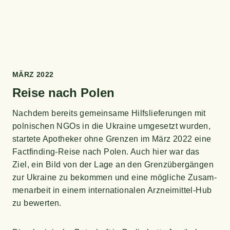
MÄRZ 2022
Rei­se nach Polen
Nach­dem bereits gemein­sa­me Hilfs­lie­fe­run­gen mit
pol­ni­schen NGOs in die Ukrai­ne umge­setzt wur­den,
star­te­te Apo­the­ker ohne Gren­zen im März 2022 eine
Fact­fin­ding-Rei­se nach Polen. Auch hier war das
Ziel, ein Bild von der Lage an den Grenz­über­gän­gen
zur Ukrai­ne zu bekom­men und eine mög­li­che Zusam­
men­ar­beit in einem inter­na­tio­na­len Arz­nei­mit­tel-Hub
zu bewerten.