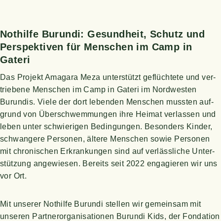
Not­hil­fe Burun­di:
Gesund­heit, Schutz und
Per­spek­ti­ven für Men­schen im Camp in
Gateri
Das Pro­jekt Ama­ga­ra Meza unter­stützt geflüch­te­te und ver­
trie­be­ne Men­schen im Camp in Gate­ri im Nord­wes­ten
Burun­dis. Vie­le der dort leben­den Men­schen muss­ten auf­
grund von Über­schwem­mun­gen ihre Hei­mat ver­las­sen und
leben unter schwie­ri­gen Bedin­gun­gen. Beson­ders Kin­der,
schwan­ge­re Per­so­nen, älte­re Men­schen sowie Per­so­nen
mit chro­ni­schen Erkran­kun­gen sind auf ver­läss­li­che Unter­
stüt­zung ange­wie­sen. Bereits seit 2022 enga­gie­ren wir uns
vor Ort.
Mit unse­rer Not­hil­fe Burun­di stel­len wir gemein­sam mit
unse­ren Part­ner­or­ga­ni­sa­tio­nen Burun­di Kids, der Fon­da­ti­on