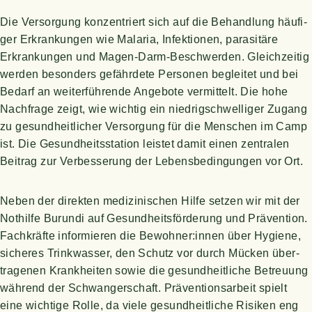
Die Ver­sor­gung kon­zen­triert sich auf die Behand­lung häu­fi­
ger Erkran­kun­gen wie Mala­ria, Infek­tio­nen, para­si­tä­re
Erkran­kun­gen und Magen-Darm-Beschwer­den. Gleich­zei­tig
wer­den beson­ders gefähr­de­te Per­so­nen beglei­tet und bei
Bedarf an wei­ter­füh­ren­de Ange­bo­te ver­mit­telt. Die hohe
Nach­fra­ge zeigt, wie wich­tig ein nied­rig­schwel­li­ger Zugang
zu gesund­heit­li­cher Ver­sor­gung für die Men­schen im Camp
ist. Die Gesund­heits­sta­ti­on leis­tet damit einen zen­tra­len
Bei­trag zur Ver­bes­se­rung der Lebens­be­din­gun­gen vor Ort.
Neben der direk­ten medi­zi­ni­schen Hil­fe set­zen wir mit der
Not­hil­fe Burun­di auf Gesund­heits­för­de­rung und Prä­ven­ti­on.
Fach­kräf­te infor­mie­ren die Bewohner:innen über Hygie­ne,
siche­res Trink­was­ser, den Schutz vor durch Mücken über­
tra­ge­nen Krank­hei­ten sowie die gesund­heit­li­che Betreu­ung
wäh­rend der Schwan­ger­schaft. Prä­ven­ti­ons­ar­beit spielt
eine wich­ti­ge Rol­le, da vie­le gesund­heit­li­che Risi­ken eng