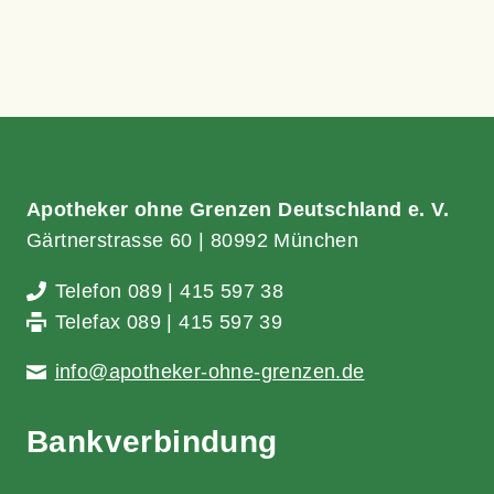
Apo­the­ker ohne Gren­zen Deutsch­land e. V.
Gärt­ner­stras­se 60 | 80992 München
Tele­fon 089 | 415 597 38
Tele­fax 089 | 415 597 39
info@​apotheker-​ohne-​grenzen.​de
Bank­ver­bin­dung