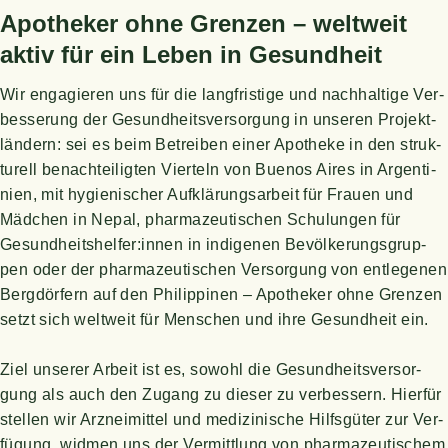
Apo­the­ker ohne Gren­zen – welt­weit
aktiv für ein Leben in Gesundheit
Wir enga­gie­ren uns für die lang­fris­ti­ge und nach­hal­ti­ge Ver­
bes­se­rung der Gesund­heits­ver­sor­gung in unse­ren Pro­jekt­
län­dern: sei es beim Betrei­ben einer Apo­the­ke in den struk­
tu­rell benach­tei­lig­ten Vier­teln von Bue­nos Aires in Argen­ti­
ni­en, mit hygie­ni­scher Auf­klä­rungs­ar­beit für Frau­en und
Mäd­chen in Nepal, phar­ma­zeu­ti­schen Schu­lun­gen für
Gesundheitshelfer:innen in indi­ge­nen Bevöl­ke­rungs­grup­
pen oder der phar­ma­zeu­ti­schen Ver­sor­gung von ent­le­ge­nen
Berg­dör­fern auf den Phil­ip­pi­nen – Apo­the­ker ohne Gren­zen
setzt sich welt­weit für Men­schen und ihre Gesund­heit ein.
Ziel unse­rer Arbeit ist es, sowohl die Gesund­heits­ver­sor­
gung als auch den Zugang zu die­ser zu ver­bes­sern. Hier­für
stel­len wir Arz­nei­mit­tel und medi­zi­ni­sche Hilfs­gü­ter zur Ver­
fü­gung, wid­men uns der Ver­mitt­lung von phar­ma­zeu­ti­schem