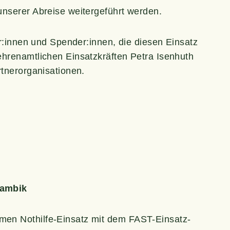
nse­rer Abrei­se wei­ter­ge­führt werden.
er:innen und Spender:innen, die die­sen Ein­satz
ren­amt­li­chen Ein­satz­kräf­ten Petra Isen­huth
artnerorganisationen.
osambik
men Not­hil­fe-Ein­satz mit dem FAST-Ein­satz­