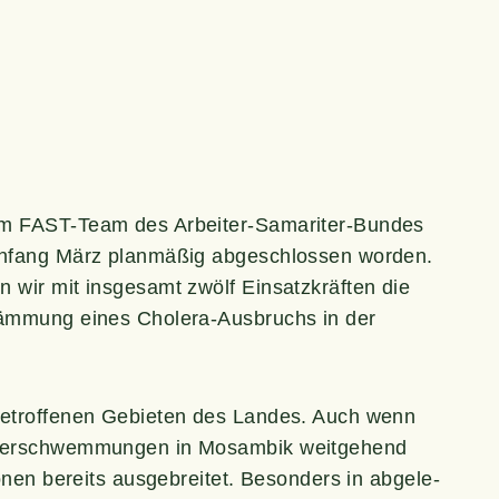
dem FAST-Team des Arbei­ter-Sama­ri­ter-Bun­des
 Anfang März plan­mä­ßig abge­schlos­sen wor­den.
wir mit ins­ge­samt zwölf Ein­satz­kräf­ten die
­däm­mung eines Cho­le­ra-Aus­bruchs in der
etrof­fe­nen Gebie­ten des Lan­des. Auch wenn
Über­schwem­mun­gen in Mosam­bik weit­ge­hend
o­nen bereits aus­ge­brei­tet. Beson­ders in abge­le­