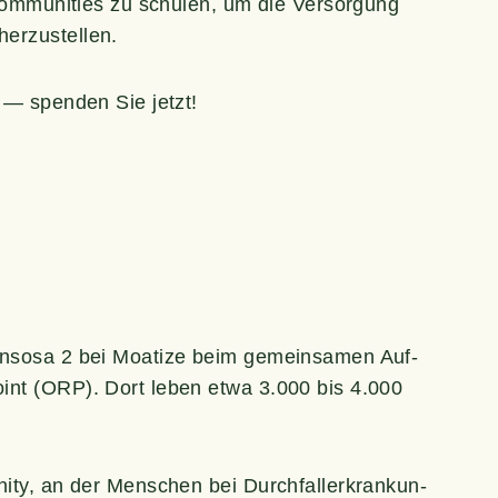
Com­mu­ni­ties zu schu­len, um die Ver­sor­gung
herzustellen.
t — spen­den Sie jetzt!
an­so­sa 2 bei Moa­ti­ze beim gemein­sa­men Auf­
Point (ORP). Dort leben etwa 3.000 bis 4.000
i­ty, an der Men­schen bei Durch­fall­erkran­kun­