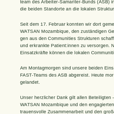
team des Arbei­ter-Sama­ri­ter-Bunds (ASB) in
die bei­den Stand­or­te an die loka­len Struk­t
Seit dem 17. Febru­ar konn­ten wir dort gemein­s
WATSAN Mozam­bi­que, den zustän­di­gen Gesund
gen aus den Com­mu­ni­ties Struk­tu­ren schaf­
und erkrank­te Patient:innen zu ver­sor­gen. 
Ein­satz­kräf­te kön­nen die loka­len Com­mu­ni­
Am Mon­tag­mor­gen sind unse­re bei­den Ein­
FAST-Teams des ASB abge­reist. Heu­te mor­g
gelandet.
Unser herz­li­cher Dank gilt allen Betei­lig­ten
WATSAN Mozam­bi­que und den enga­gier­ten Fre
trau­ens­vol­le Zusam­men­ar­beit und den gro