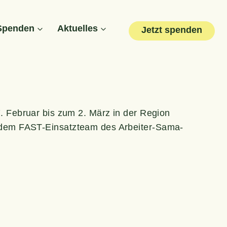
Spen­den
Aktu­el­les
Jetzt spenden
 Febru­ar bis zum 2. März in der Regi­on
it dem FAST-Ein­satz­team des Arbei­ter-Sama­