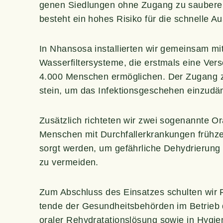
ge­nen Sied­lun­gen ohne Zugang zu sau­be­rem
besteht ein hohes Risi­ko für die schnel­le A
In Nhan­so­sa instal­lier­ten wir gemein­sam m
Was­ser­fil­ter­sys­te­me, die erst­mals eine Ve
4.000 Men­schen ermög­li­chen. Der Zugang zu 
stein, um das Infek­ti­ons­ge­sche­hen ein­zu­
Zusätz­lich rich­te­ten wir zwei soge­nann­te O
Men­schen mit Durch­fall­erkran­kun­gen früh­zei­
sorgt wer­den, um gefähr­li­che Dehy­drie­rung 
zu vermeiden.
Zum Abschluss des Ein­sat­zes schul­ten wir Fre
ten­de der Gesund­heits­be­hör­den im Betrieb de
ora­ler Rehy­drat­a­ti­ons­lö­sung sowie in Hyg