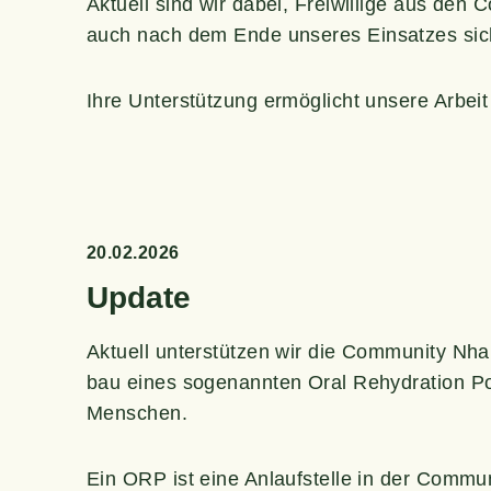
Aktu­ell sind wir dabei, Frei­wil­li­ge aus den 
auch nach dem Ende unse­res Ein­sat­zes sic
Ihre Unter­stüt­zung ermög­licht unse­re Arbei
20.02.2026
Update
Aktu­ell unter­stüt­zen wir die Com­mu­ni­ty Nh
bau eines soge­nann­ten Oral Rehy­dra­ti­on 
Menschen.
Ein ORP ist eine Anlauf­stel­le in der Com­mu­n