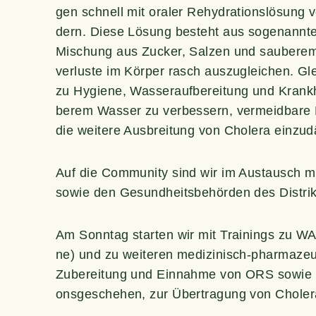
gen schnell mit ora­ler Rehy­dra­ti­ons­lö­sung
dern. Die­se Lösung besteht aus soge­nann­te
Mischung aus Zucker, Sal­zen und sau­be­rem Was
ver­lus­te im Kör­per rasch aus­zu­glei­chen. Gl
zu Hygie­ne, Was­ser­auf­be­rei­tung und Krank­
be­rem Was­ser zu ver­bes­sern, ver­meid­ba­re 
die wei­te­re Aus­brei­tung von Cho­le­ra ein
Auf die Com­mu­ni­ty sind wir im Aus­tausch mit 
sowie den Gesund­heits­be­hör­den des Distr
Am Sonn­tag star­ten wir mit Trai­nings zu W
ne) und zu wei­te­ren medi­zi­nisch-phar­ma­zeu
Zube­rei­tung und Ein­nah­me von ORS sowie Pu
ons­ge­sche­hen, zur Über­tra­gung von Cho­