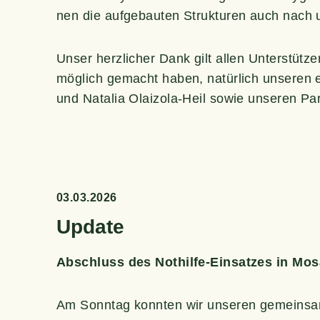
nen die auf­ge­bau­ten Struk­tu­ren auch nach u
Unser herz­li­cher Dank gilt allen Unterstütz
mög­lich gemacht haben, natür­lich unse­ren eh
und Nata­lia Olai­zo­la-Heil sowie unse­ren P
03.03.2026
Update
Abschluss des Not­hil­fe-Ein­sat­zes in M
Am Sonn­tag konn­ten wir unse­ren gemein­sa­