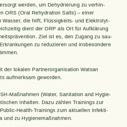
 ver­sorgt wer­den, um Dehy­drie­rung zu ver­hin­
n ORS (Oral Rehy­dra­ti­on Salts) – einer
­ser, die hilft, Flüs­sig­keits- und Elek­tro­lyt­
eich­zei­tig dient der ORP als Ort für Auf­klä­rung
heits­prä­ven­ti­on. Ziel ist es, den Zugang zu sau­
Erkran­kun­gen zu redu­zie­ren und ins­be­son­de­re
zudämmen.
der loka­len Part­ner­or­ga­ni­sa­ti­on Watsan
ikts auf­merk­sam geworden.
ASH-Maß­nah­men (Water, Sani­ta­ti­on and Hygie­
­ti­schen Inhal­ten. Dazu zäh­len Trai­nings zur
blic-Health-Trai­nings zum aktu­el­len Infek­ti­
le­ra und zu Hygienemaßnahmen.