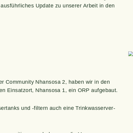
s aus­führ­li­ches Update zu unse­rer Arbeit in den
r Com­mu­ni­ty Nhan­so­sa 2, haben wir in den
en Ein­satz­ort, Nhan­so­sa 1, ein ORP aufgebaut.
­tanks und ‑fil­tern auch eine Trink­was­ser­ver­