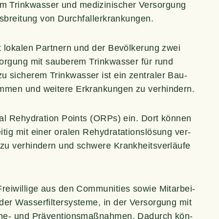
 Trink­was­ser und medi­zi­ni­scher Ver­sor­gung
us­brei­tung von Durchfallerkrankungen.
it loka­len Part­nern und der Bevöl­ke­rung zwei
r­sor­gung mit sau­be­rem Trink­was­ser für rund
siche­rem Trink­was­ser ist ein zen­tra­ler Bau­
däm­men und wei­te­re Erkran­kun­gen zu verhindern.
ral Rehy­dra­ti­on Points (ORPs) ein. Dort kön­nen
tig mit einer ora­len Rehy­drat­a­ti­ons­lö­sung ver­
zu ver­hin­dern und schwe­re Krank­heits­ver­läu­fe
i­wil­li­ge aus den Com­mu­ni­ties sowie Mit­ar­bei­
r Was­ser­fil­ter­sys­te­me, in der Ver­sor­gung mit
ie­ne- und Prä­ven­ti­ons­maß­nah­men. Dadurch kön­