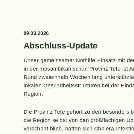
09.03.2026
Abschluss-Update
Unser gemein­sa­mer Not­hil­fe-Ein­satz mit 
in der mosam­bi­ka­ni­schen Pro­vinz Tete ist
Rund zwei­ein­halb Wochen lang unter­stütz­ten 
loka­len Gesund­heits­struk­tu­ren bei der Ein
Region.
Die Pro­vinz Tete gehört zu den beson­ders b
die Regi­on selbst von den groß­flä­chi­gen 
ver­schont blieb, hat­ten sich Cho­le­ra-Infek­ti