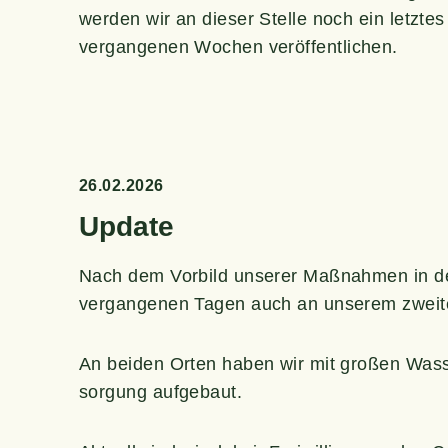
wer­den wir an die­ser Stel­le noch ein letz­te
ver­gan­ge­nen Wochen veröffentlichen.
26.02.2026
Update
Nach dem Vor­bild unse­rer Maß­nah­men in de
ver­gan­ge­nen Tagen auch an unse­rem zwei­t
An bei­den Orten haben wir mit gro­ßen Was­ser
sor­gung aufgebaut.