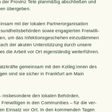
 der Pro­vinz Tete plan­mä­ßig abschlie­ßen und
u­ren übergeben.
am mit der loka­len Part­ner­or­ga­ni­sa­ti­on
­heits­be­hör­den sowie enga­gier­ten Frei­wil­li­
fen, um das Infek­ti­ons­ge­sche­hen ein­zu­däm­men
Nach der aku­ten Unter­stüt­zung durch unse­re
ties die Arbeit vor Ort eigen­stän­dig weiterführen.
satz­kräf­te gemein­sam mit den Kolleg:innen des
en sind sie sicher in Frank­furt am Main
 – ins­be­son­de­re den loka­len Behör­den,
i­wil­li­gen in den Com­mu­ni­ties – für die ver­
­ßen Ein­satz vor Ort. In den kom­men­den Tagen